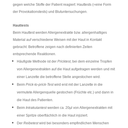
gegen welche Stoffe der Patient reagiert: Hauttests (=eine Form
der Provokationstests) und Blutuntersuchungen.
Hauttests
Beim Hauttest werden Allergenextrakte bzw. allergenhaltiges
Material auf verschiedene Weisen mit der Haut in Kontakt
gebracht. Betroffene zeigen nach definierten Zeiten
entsprechende Reaktionen.
Häufigste Methode ist der
Pricktest
, bei dem einzelne Tropfen
von Allergenextrakten auf die Haut aufgetragen werden und mit
einer Lanzette die betroffene Stelle angestochen wird.
Beim
Prick-to-prick-Test
wird erst mit der Lanzette in die
vermutete Allergenquelle gestochen (Früchte etc.) und dann in
die Haut des Patienten.
Beim
Intrakutantest
werden ca. 20µl von Allergenextrakten mit
einer Spritze oberflächlich in die Haut injiziert.
Der
Reibetest
wird bei besonders empfindlichen Menschen