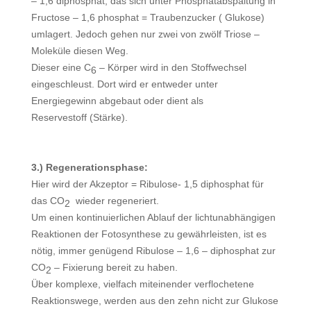
– 1,6 diphosphat, das sich unter Phosphatabspaltung in
Fructose – 1,6 phosphat = Traubenzucker ( Glukose)
umlagert. Jedoch gehen nur zwei von zwölf Triose –
Moleküle diesen Weg.
Dieser eine C
– Körper wird in den Stoffwechsel
6
eingeschleust. Dort wird er entweder unter
Energiegewinn abgebaut oder dient als
Reservestoff (Stärke).
3.) Regenerationsphase:
Hier wird der Akzeptor = Ribulose- 1,5 diphosphat für
das CO
wieder regeneriert.
2
Um einen kontinuierlichen Ablauf der lichtunabhängigen
Reaktionen der Fotosynthese zu gewährleisten, ist es
nötig, immer genügend Ribulose – 1,6 – diphosphat zur
CO
– Fixierung bereit zu haben.
2
Über komplexe, vielfach miteinender verflochetene
Reaktionswege, werden aus den zehn nicht zur Glukose