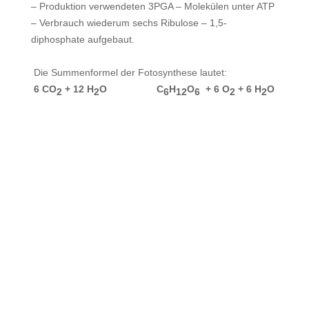
– Produktion verwendeten 3PGA – Molekülen unter ATP
– Verbrauch wiederum sechs Ribulose – 1,5-
diphosphate aufgebaut.
Die Summenformel der Fotosynthese lautet:
6 CO
+ 12 H
O C
H
O
+ 6 O
+ 6 H
O
2
2
6
12
6
2
2