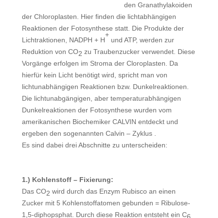
den Granathylakoiden
der Chloroplasten. Hier finden die lichtabhängigen
Reaktionen der Fotosynthese statt. Die Produkte der
+
Lichtraktionen, NADPH + H
und ATP, werden zur
Reduktion von CO
zu Traubenzucker verwendet. Diese
2
Vorgänge erfolgen im Stroma der Cloroplasten. Da
hierfür kein Licht benötigt wird, spricht man von
lichtunabhängigen Reaktionen bzw. Dunkelreaktionen.
Die lichtunabgängigen, aber temperaturabhängigen
Dunkelreaktionen der Fotosynthese wurden vom
amerikanischen Biochemiker CALVIN entdeckt und
ergeben den sogenannten Calvin – Zyklus .
Es sind dabei drei Abschnitte zu unterscheiden:
1.) Kohlenstoff – Fixierung:
Das CO
wird durch das Enzym Rubisco an einen
2
Zucker mit 5 Kohlenstoffatomen gebunden = Ribulose-
1,5-diphopsphat. Durch diese Reaktion entsteht ein C
6