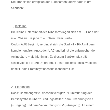
Die Translation erfolgt an den Ribosomen und verläuft in drei
Schritten:
1.)
Initiation
Die kleine Untereinheit des Ribosoms lagert sich am 5´- Ende der
m – RNA an. Da jede m – RNA mit dem Start –
Codon AUG beginnt, verbindet sich die Start – t – RNA mit dem
komplementären Anticodon UAC und bringt die entsprechende
Aminosäure = Methionin mit. Zu diesem Startkomplex tritt
schließlich die große Untereinheit des Ribosoms hinzu, welches
damit für die Proteinsynthses funktionsbereit ist.
2.)
Elongation
Das zusammengetzte Ribosom verfügt zur Durchführung der
Peptidsynthese über 2 Bindungsstellen: dem Erkennungsort A
(=Eingang) und dem Verknüpfungsort P (=Ausgang). An einem