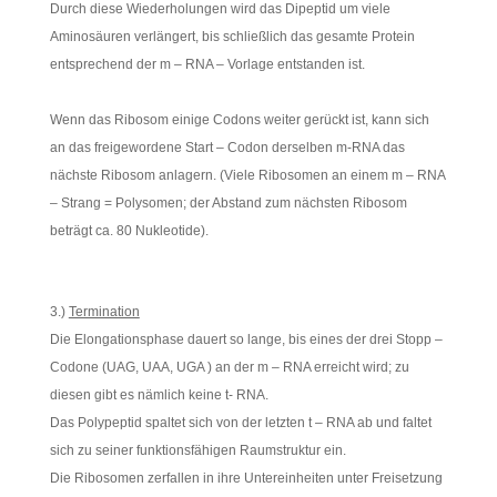
Durch diese Wiederholungen wird das Dipeptid um viele
Aminosäuren verlängert, bis schließlich das gesamte Protein
entsprechend der m – RNA – Vorlage entstanden ist.
Wenn das Ribosom einige Codons weiter gerückt ist, kann sich
an das freigewordene Start – Codon derselben m-RNA das
nächste Ribosom anlagern. (Viele Ribosomen an einem m – RNA
– Strang = Polysomen; der Abstand zum nächsten Ribosom
beträgt ca. 80 Nukleotide).
3.)
Termination
Die Elongationsphase dauert so lange, bis eines der drei Stopp –
Codone (UAG, UAA, UGA ) an der m – RNA erreicht wird; zu
diesen gibt es nämlich keine t- RNA.
Das Polypeptid spaltet sich von der letzten t – RNA ab und faltet
sich zu seiner funktionsfähigen Raumstruktur ein.
Die Ribosomen zerfallen in ihre Untereinheiten unter Freisetzung