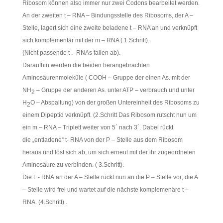
Ribosom können also immer nur zwei Codons bearbeitet werden.
An der zweiten t – RNA – Bindungsstelle des Ribosoms, der A –
Stelle, lagert sich eine zweite beladene t – RNA an und verknüpft
sich komplementär mit der m – RNA ( 1.Schritt).
(Nicht passende t .- RNAs fallen ab).
Daraufhin werden die beiden herangebrachten
Aminosäurenmoleküle ( COOH – Gruppe der einen As. mit der
NH
– Gruppe der anderen As. unter ATP – verbrauch und unter
2
H
O – Abspaltung) von der großen Untereinheit des Ribosoms zu
2
einem Dipeptid verknüpft. (2.Schritt Das Ribosom rutscht nun um
ein m – RNA – Triplett weiter von 5´ nach 3´. Dabei rückt
die „entladene“ t- RNA von der P – Stelle aus dem Ribosom
heraus und löst sich ab, um sich erneut mit der ihr zugeordneten
Aminosäure zu verbinden. ( 3.Schritt).
Die t .- RNA an der A – Stelle rückt nun an die P – Stelle vor; die A
– Stelle wird frei und wartet auf die nächste komplemenäre t –
RNA. (4.Schritt) .