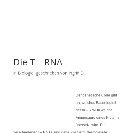
Die T – RNA
in
Biologie
, geschrieben von Ingrid D.
Der genetische Code gibt
an, welches Basentriplett
der m – RNA in welche
Aminosäure eines Proteins
übersetzt wird. Die
verschiedenen t – RNAs sind dabei die Vermittlermoleküle