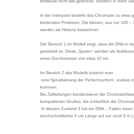
Moleküle nicht alle gestreckt, sondern in mehr o
In der Interpase besteht das Chromatin zu etwa 
bindenden Proteinen. Die kleinen, aus nur 100 
werden als Histone bezeichnet.
Der Bereich 1 im Modell zeigt, dass die DNA in 
gewickelt ist. Diese „Spulen“ werden als Nukleo
einen Durchmesser von etwa 10 nm.
Im Bereich 2 des Modells erkennt man
eine Spiralisierung der Perlschnurform, sodass 
kommen.
Bei Zellteilungen kondensieren die Chromatinfase
kompakteren Struktur, bis schließlich die Chroma
In diesem Zustand 3 hat ein DNA .- Faden einen
durchschnittlicher 5 cm Länge auf nur noch 5 m 