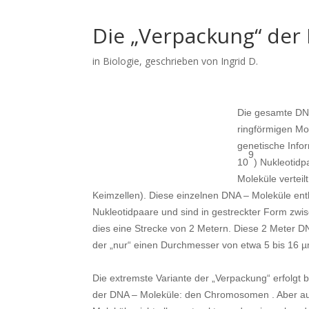
Die „Verpackung“ der
in
Biologie
, geschrieben von Ingrid D.
Die gesamte DNA
ringförmigen Mol
genetische Infor
9
10
) Nukleotidp
Moleküle vertei
Keimzellen). Diese einzelnen DNA – Moleküle ent
Nukleotidpaare und sind in gestreckter Form zwi
dies eine Strecke von 2 Metern. Diese 2 Meter DN
der „nur“ einen Durchmesser von etwa 5 bis 16 µ
Die extremste Variante der „Verpackung“ erfolgt 
der DNA – Moleküle: den Chromosomen . Aber auc