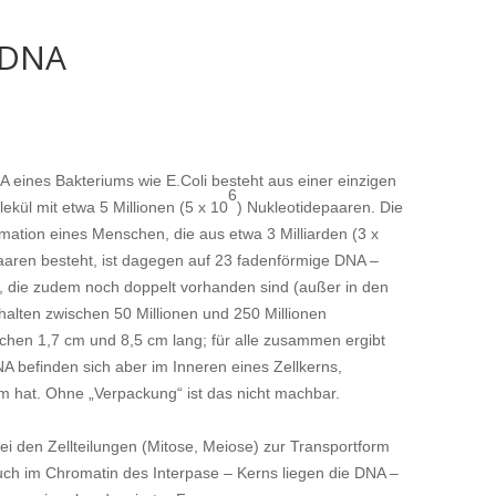
 DNA
 eines Bakteriums wie E.Coli besteht aus einer einzigen
6
ekül mit etwa 5 Millionen (5 x 10
) Nukleotidepaaren. Die
mation eines Menschen, die aus etwa 3 Milliarden (3 x
aaren besteht, ist dagegen auf 23 fadenförmige DNA –
lt, die zudem noch doppelt vorhanden sind (außer in den
halten zwischen 50 Millionen und 250 Millionen
schen 1,7 cm und 8,5 cm lang; für alle zusammen ergibt
A befinden sich aber im Inneren eines Zellkerns,
m hat. Ohne „Verpackung“ ist das nicht machbar.
bei den Zellteilungen (Mitose, Meiose) zur Transportform
h im Chromatin des Interpase – Kerns liegen die DNA –