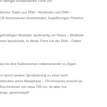
der weniger kondensierter Form vor.
gleichen Teilen aus DNA – Molekülen und DNA –
– 135 Aminosäuren bestehenden, kugelförmigen Proteine
regelmäßigen Abstäden spulenartig um Histon – Moleküle
somen bezeichnet. In dieser Form hat der DNA – Faden
zwei bis drei Nukleosomen nebeneinander zu liegen
rn durch weitere Spiralisierung zu einer noch
tidstruktur eines Metaphase – Chromosoms erreicht ist. .
 Durchmesser von etwa 700 nm, ist aber von
Länge „geschrumpft“.