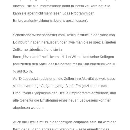
obwohl sie alle Informationen dafür in ihrem Zellkern hat. Sie
kann sie aber nicht mehr lesen, „das Programm der
Embroynalentwicklung ist bereits geschlossen“.
Schottische Wissenschaftler vom Roslin Institute in der Nähe von
Edinburgh haben herausgefunden, wie man diese spezialisierten
Zellkerne „überlistet“ und sie in
ihren „Urzustand“ zurückversetzt. Ian Wilmut und seine Kollegen
reduzierten den Anteil des Kälberserums im Kulturmedium von 10
% auf 0,5 %.
Auf Diät gesetzt, reduzierten die Zellen ihre Aktivität so weit, dass
sie ihre vorherige Aufgabe „vergaßen“ . Erst jetzt konnte das
Erbgut vom Cytoplasma der Eizelle umprogrammiert werden, und
alle Gene für die Entstehung eines neuen Lebwesens konnten
abgelesen werden.
Auch die Eizelle muss in der richtigen Zellphase sein. Ihr wird der
Kern genau dann abgesaugt, wenn die Eizelle eigentlich das