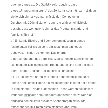
oder im Uterus ab. Die Statistik zeigt deutlich, dass
diese „Umprogrammierung“ des Zellkerns sehr mühsam ist. (Man
stelle sich einmal vor, man müsste den Computer im
Durchschnitt 100mal starten, damit die Wahrscheinlichkeit
besteht, dass wenigstens einmal das Programm startet und
funktionsfähig ist.).
b.) Entkernte Eizelle und Spernderkern müssen in genau
festgelegten Zellzyklen sein, um zusammen ein neues
Lebewesen bilden zu können. Das erfordert
eine „Verjüngung“ des bereits spezialiserten Zellkerns in einem
Diätmedium. Die technischen Bedingungen sind aber bei jeder
Tierart anders und zum Teil noch völlig ungeklärt.
c.) Bei diesem Verfahren wird streng genommen
keine 100%
idente Kopie erstellt
; denn die Mitochondrien in jeder Zelle haben
ja eine eigene DNA und Ribosomen. Diese werden bei diesem
Verfahren
nicht
aus dem Spenderorganismus ersetzt. Der Klon
trägt also den Zellkern aus dem Spenderorganismus. Die
Mitochondrien im Protoplasma stammen aber vom