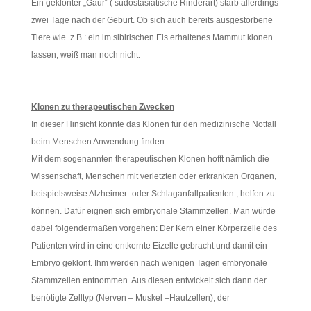
Ein geklonter „Gaur“ ( südostasiatische Rinderart) starb allerdings
zwei Tage nach der Geburt. Ob sich auch bereits ausgestorbene
Tiere wie. z.B.: ein im sibirischen Eis erhaltenes Mammut klonen
lassen, weiß man noch nicht.
Klonen zu therapeutischen Zwecken
In dieser Hinsicht könnte das Klonen für den medizinische Notfall
beim Menschen Anwendung finden.
Mit dem sogenannten therapeutischen Klonen hofft nämlich die
Wissenschaft, Menschen mit verletzten oder erkrankten Organen,
beispielsweise Alzheimer- oder Schlaganfallpatienten , helfen zu
können. Dafür eignen sich embryonale Stammzellen. Man würde
dabei folgendermaßen vorgehen: Der Kern einer Körperzelle des
Patienten wird in eine entkernte Eizelle gebracht und damit ein
Embryo geklont. Ihm werden nach wenigen Tagen embryonale
Stammzellen entnommen. Aus diesen entwickelt sich dann der
benötigte Zelltyp (Nerven – Muskel –Hautzellen), der