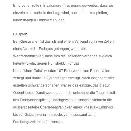
Embryonenzelle (=Blastomeren ) so gering geworden, dass sie
einzeln nicht mehr in der Lage sind, noch einen kompletten,
lebensfähigen Embryo zu bilden.
Beispiel:
Bei Rhesusaffen ist das z.B. mit einem Verband von zwei Zellen
eines Achtzell – Embryos gelungen, wobei die
Wahrscheinlichkeit, dass sich die isolierten Verbände zugleich
fortentwickeln, gegen Null strebt. . Für das
Klonäffchen „Tetra“ wurden 107 Embryonen von Rhesusaffen
zerlegt und damit 368 „Mehrlinge“ erzeugt. Nach insgesamt vier
erzielten Schwangerschaften, war es das einzige, das bis zur
Geburt lebte ! Damit wurde aber nicht unbedingt die Tauglichkeit
des Embryonensplittings nachgewiesen, sondern vielmehr die
äusserst seltene Überlebensfähigkeit eines Rhesus – Embryos
bis zur Geburt, wenn ihm sechs von insgesamt acht
Furchungszellen entfert werden.