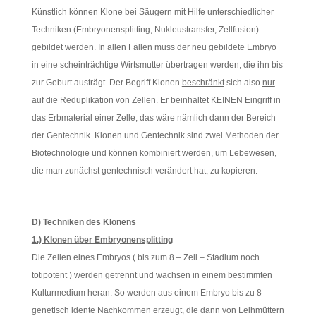
Künstlich können Klone bei Säugern mit Hilfe unterschiedlicher
Techniken (Embryonensplitting, Nukleustransfer, Zellfusion)
gebildet werden. In allen Fällen muss der neu gebildete Embryo
in eine scheinträchtige Wirtsmutter übertragen werden, die ihn bis
zur Geburt austrägt. Der Begriff Klonen
beschränkt
sich also
nur
auf die Reduplikation von Zellen. Er beinhaltet KEINEN Eingriff in
das Erbmaterial einer Zelle, das wäre nämlich dann der Bereich
der Gentechnik. Klonen und Gentechnik sind zwei Methoden der
Biotechnologie und können kombiniert werden, um Lebewesen,
die man zunächst gentechnisch verändert hat, zu kopieren.
D) Techniken des Klonens
1.) Klonen über Embryonensplitting
Die Zellen eines Embryos ( bis zum 8 – Zell – Stadium noch
totipotent ) werden getrennt und wachsen in einem bestimmten
Kulturmedium heran. So werden aus einem Embryo bis zu 8
genetisch idente Nachkommen erzeugt, die dann von Leihmüttern