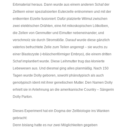
Erbmaterial heraus. Dann wurde aus einem anderen Schaf der
Zellkern einer spezialisierten Euterzelle entnommen und mit der
entkernten Eizelle fusioniert: Dafür platzierte Wilmut zwischen
zwei elektrischen Drähten, eine Art mikoskopischen Lötkolben,
die Zellen von Genmutter und Eimutter nebeneinander, und
verschmolz sie durch Stromstöße. Darauf wurde diese gänzlich
vaterlos befruchtete Zelle zum Teilen angeregt – sie wuchs zu
einer Blastozyste (=bläschenförmiger Embryo), die einem dritten
Schaf implantiert wurde. Diese Leihmutter trug das klonierte
Lebewesen aus. Und diesmal ging alles planmäßig. Nach 150
Tagen wurde Dolly geboren, sowohl phänotypisch als auch
genotypisch ident mit ihrer genetischen Mutter. Den Namen Dolly
erhielt sie in Anlehnung an die amerikanische Country – Sängerin
Dolly Parton.
Dieses Experiment hat ein Dogma der Zellbiologie ins Wanken
gebracht:
Denn bislang hatte es nur zwei Möglichkeiten gegeben