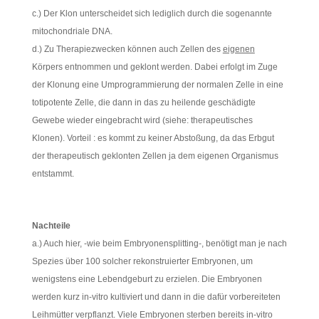
c.) Der Klon unterscheidet sich lediglich durch die sogenannte
mitochondriale DNA.
d.) Zu Therapiezwecken können auch Zellen des
eigenen
Körpers entnommen und geklont werden. Dabei erfolgt im Zuge
der Klonung eine Umprogrammierung der normalen Zelle in eine
totipotente Zelle, die dann in das zu heilende geschädigte
Gewebe wieder eingebracht wird (siehe: therapeutisches
Klonen). Vorteil : es kommt zu keiner Abstoßung, da das Erbgut
der therapeutisch geklonten Zellen ja dem eigenen Organismus
entstammt.
Nachteile
a.) Auch hier, -wie beim Embryonensplitting-, benötigt man je nach
Spezies über 100 solcher rekonstruierter Embryonen, um
wenigstens eine Lebendgeburt zu erzielen. Die Embryonen
werden kurz in-vitro kultiviert und dann in die dafür vorbereiteten
Leihmütter verpflanzt. Viele Embryonen sterben bereits in-vitro