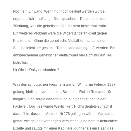
Noch ein Einwand: Wenn nur noch geklont werden würde,
ergäben sich – auf lange Sicht gesehen – Probleme in der
Züchtung, weil die genetische Vielfalt sehr beschränkt wäre.
Ein weiteres Problem wäre die Widerstandsfähigkeit gegen
Krankheiten: Ohne die genetische Vielfalt könnte bei einer
Seuche leicht der gesamte Tierbestand dahingerafft werden. Bei
entsprechender genetischer Vielfalt wäre vielleicht nur ein Teil
betroffen.
H) Wie ist Dolly entstanden ?
Was den schottischen Forschern um Ian Wilmut im Februar 1997
gelang, hielt man vorher nur in Science – Fiction Romanen für
möglich., und sorgte daher für ungläubiges Staunen in der
Fachwelt. Doch es wurde Wirklichkeit: Nichts deutete zunächst
darauf hin, dass der Versuch Nr.278 gelingen würde. Man nahm
genau wie bei den vorherigen Versuchen, eine bereits befruchtete
Eizelle und saugte mit einer Kapillare, dünner als ein Haar, das