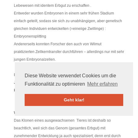
Lebewesen mit identem Erbgut zu erschaffen .
Entweder wurden Embryonen in einem sehr frühen Stadium
einfach geteilt, sodass sie sich zu unabhängigen, aber genetisch
gleichen Individuen entwickelten (=eineiige Zwillinge) :
Embryonensplitting
Andererseits konnten Forscher den auch von Wilmut
praktizierten
Zellkerntransfer durchführen – allerdings nur mit sehr
jungen Embryonalzellen.
Bei Dolly verwendete Wilmut jedoch
das
Erbgut einer sechs
Diese Website verwendet Cookies um die
Jahre alten spezialisierten Euterzelle, um daraus einen
Funktionalität zu optimieren
Mehr erfahren
komplettes Lebewesen zu erzeugen !
Geht klar!
Wie ist das möglich ?
Das Klonen eines ausgewachsenen Tieres ist deshalb so
beachtlich, weil sich das Genom (gesamtes Erbgut) mit
zunehmender Entwicklung ja auch spezialisiert; denn erst durch