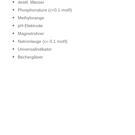
destil. Wasser
Phosphorsäure (c=0,1 mol/l)
Methylorange
pH-Elektrode
Magnetrührer
Natronlauge (c= 0,1 mol/l)
Universalindikator
Bechergläser