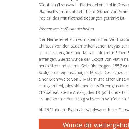
Südafrika (Transvaal). Platinquellen sind in Grea
Platinschwamm entsteht beim Glühen von Ammon
Papier, das mit Platinsalzlösungen getränkt ist.
Wissenswertes/Besonderheiten
Der Name leitet sich vom spanischen Wort
plat
Christus von den südamerikanischen Mayas zur H
sie das silberglänzende Metall jedoch für Silber.
anfangen. Zuerst wurde der Export von Platin n
herstellten und sie mit Gold überzogen. 1557 wur
Scaliger ein eigenständiges Metall.
Der französis
einer Brennweite von 3 Metern und einer Linse
schlugen fehl, obwohl Lavoisiers Brennglas eine
Chabaneau stellte Anfang des 18. Jahrhunderts i
Freund konnte den 23 kg schweren Würfel nicht h
Ab 1901 diente Platin als Katalysator beim Ostw
Wurde dir weitergehol