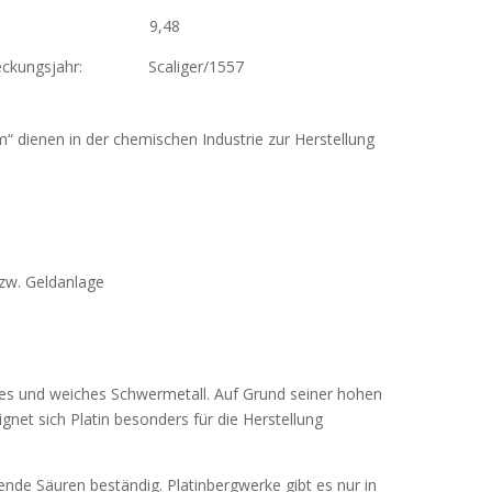
fähigkeit: 9,48
tdeckungsjahr: Scaliger/1557
endung:
“ dienen in der chemischen Industrie zur Herstellung
zw. Geldanlage
ares und weiches Schwermetall. Auf Grund seiner hohen
ignet sich Platin besonders für die Herstellung
ende Säuren beständig. Platinbergwerke gibt es nur in