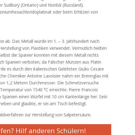
ter Sudbury (Ontario) und Norilsk (Russland).
iumhexachloridoplatinat oder beim Erhitzen von
ina
ab. Das Metall wurde im 1. – 3. Jahrhundert nach
erstellung von Plastiken verwendet. Vermutlich hielten
 Selbst die Spanier konnten mit diesem Metall nichts
ach Spanien verboten, da Fälscher Münzen aus Platin
de es durch den italienischen Gelehrten Giulio Cesare
che Chemiker Antoine Lavoisier nahm ein Brennglas mit
 von 1,2 Metern Durchmesser. Die Schmelzversuche
 Temperatur von 1540 °C erreichte. Pierre Francois
n Spanien einen Würfel mit 10 cm Kantenlänge her. Sein
eben und glaubte, er sei am Tisch befestigt.
aldverfahren zur Herstellung von Salpetersäure.
fen? Hilf anderen Schülern!