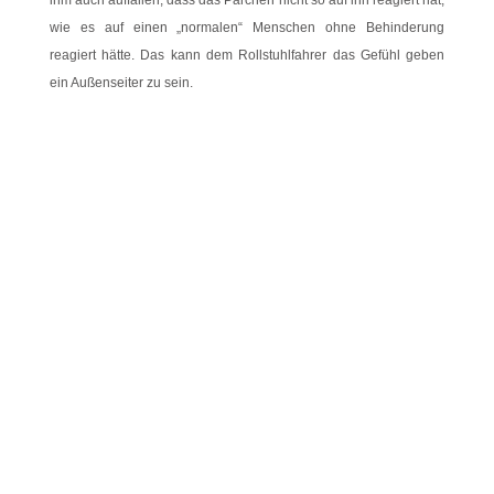
ihm auch auffallen, dass das Pärchen nicht so auf ihn reagiert hat,
wie es auf einen „normalen“ Menschen ohne Behinderung
reagiert hätte. Das kann dem Rollstuhlfahrer das Gefühl geben
ein Außenseiter zu sein.