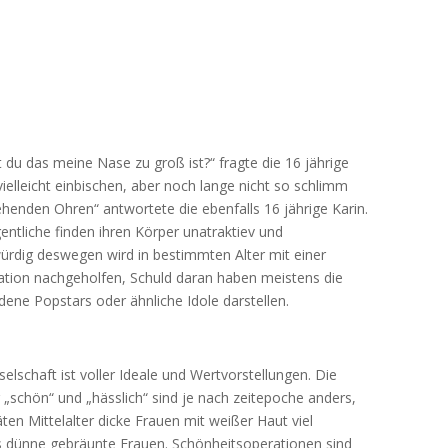
 du das meine Nase zu groß ist?“ fragte die 16 jährige
ielleicht einbischen, aber noch lange nicht so schlimm
henden Ohren“ antwortete die ebenfalls 16 jährige Karin.
ntliche finden ihren Körper unatraktiev und
rdig deswegen wird in bestimmten Alter mit einer
tion nachgeholfen, Schuld daran haben meistens die
dene Popstars oder ähnliche Idole darstellen.
elschaft ist voller Ideale und Wertvorstellungen. Die
„schön“ und „hässlich“ sind je nach zeitepoche anders,
ten Mittelalter dicke Frauen mit weißer Haut viel
s dünne gebräunte Frauen. Schönheitsoperationen sind