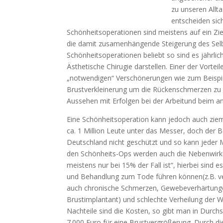
zu unseren All
entscheiden sich
Schönheitsoperationen sind meistens auf ein Zi
die damit zusamenhängende Steigerung des Selbs
Schönheitsoperationen beliebt so sind es jährlic
Ästhetische Chirugie darstellen. Einer der Vorte
„notwendigen“ Verschönerungen wie zum Beispie
Brustverkleinerung um die Rückenschmerzen zu l
Aussehen mit Erfolgen bei der Arbeitund beim a
Eine Schönheitsoperation kann jedoch auch ziemli
ca. 1 Million Leute unter das Messer, doch der B
Deutschland nicht geschützt und so kann jeder 
den Schönheits-Ops werden auch die Nebenwirk
meistens nur bei 15% der Fall ist“, hierbei sind 
und Behandlung zum Tode führen können(z.B. ve
auch chronische Schmerzen, Gewebeverhärtungen
Brustimplantant) und schlechte Verheilung der 
Nachteile sind die Kosten, so gibt man in Durch
7.000 Euro für eine Brustvergrößerung. Durch d