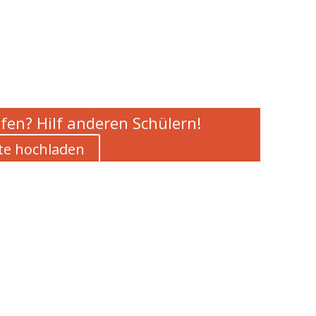
fen? Hilf anderen Schülern!
te hochladen