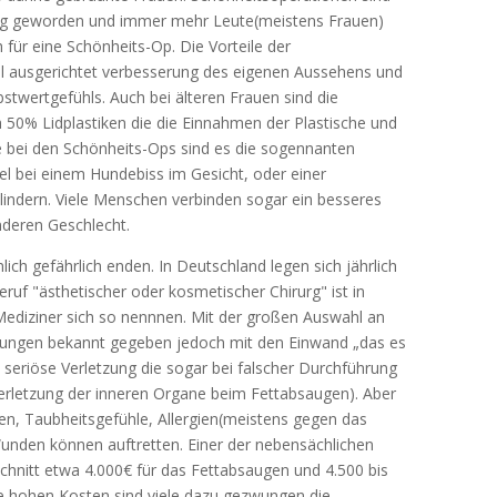
tag geworden und immer mehr Leute(meistens Frauen)
 für eine Schönheits-Op. Die Vorteile der
el ausgerichtet verbesserung des eigenen Aussehens und
twertgefühls. Auch bei älteren Frauen sind die
h 50% Lidplastiken die die Einnahmen der Plastische und
ile bei den Schönheits-Ops sind es die sogennanten
l bei einem Hundebiss im Gesicht, oder einer
indern. Viele Menschen verbinden sogar ein besseres
nderen Geschlecht.
ch gefährlich enden. In Deutschland legen sich jährlich
eruf "ästhetischer oder kosmetischer Chirurg" ist in
Mediziner sich so nennnen. Mit der großen Auswahl an
ungen bekannt gegeben jedoch mit den Einwand „das es
es seriöse Verletzung die sogar bei falscher Durchführung
rletzung der inneren Organe beim Fettabsaugen). Aber
, Taubheitsgefühle, Allergien(meistens gegen das
Wunden können auftretten. Einer der nebensächlichen
schnitt etwa 4.000€ für das Fettabsaugen und 4.500 bis
ie hohen Kosten sind viele dazu gezwungen die