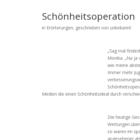
Schönheitsoperation
in
Erörterungen
, geschrieben von unbekannt
„Sag mal findest
Monika. „Na ja v
wie meine abste
Immer mehr Juge
verbesserungswü
Schönheitsopera
Medien die einen Schönheitsideal durch verschie
Die heutige Gess
Wertungen über 
so waren im spä
angesehener al