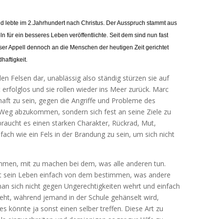
nd lebte im 2.Jahrhundert nach Christus. Der Ausspruch stammt aus
n für ein besseres Leben veröffentlichte. Seit dem sind nun fast
ser Appell dennoch an die Menschen der heutigen Zeit gerichtet
dhaftigkeit.
en Felsen dar, unablässig also ständig stürzen sie auf
st erfolglos und sie rollen wieder ins Meer zurück. Marc
haft zu sein, gegen die Angriffe und Probleme des
m Weg abzukommen, sondern sich fest an seine Ziele zu
braucht es einen starken Charakter, Rückrad, Mut,
fach wie ein Fels in der Brandung zu sein, um sich nicht
mmen, mit zu machen bei dem, was alle anderen tun.
sst sein Leben einfach von dem bestimmen, was andere
an sich nicht gegen Ungerechtigkeiten wehrt und einfach
eht, während jemand in der Schule gehänselt wird,
s könnte ja sonst einen selber treffen. Diese Art zu