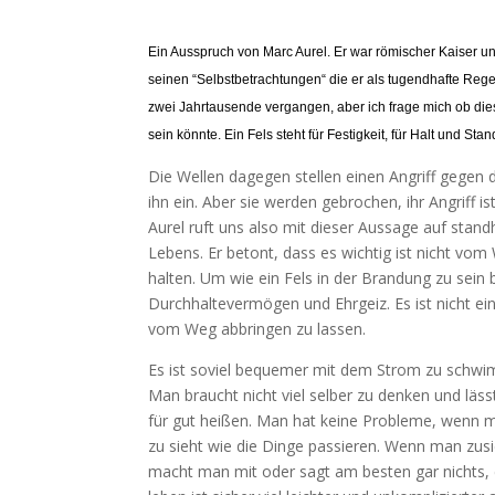
Ein Ausspruch von Marc Aurel. Er war römischer Kaiser u
seinen “Selbstbetrachtungen“ die er als tugendhafte Regel
zwei Jahrtausende vergangen, aber ich frage mich ob die
sein könnte. Ein Fels steht für Festigkeit, für Halt und Stan
Die Wellen dagegen stellen einen Angriff gegen d
ihn ein. Aber sie werden gebrochen, ihr Angriff i
Aurel ruft uns also mit dieser Aussage auf stand
Lebens. Er betont, dass es wichtig ist nicht vo
halten. Um wie ein Fels in der Brandung zu sein 
Durchhaltevermögen und Ehrgeiz. Es ist nicht ein
vom Weg abbringen zu lassen.
Es ist soviel bequemer mit dem Strom zu schwi
Man braucht nicht viel selber zu denken und lä
für gut heißen. Man hat keine Probleme, wenn m
zu sieht wie die Dinge passieren. Wenn man zusi
macht man mit oder sagt am besten gar nichts, e