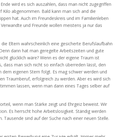
 Ende wird es sich auszahlen, dass man nicht zugegriffen
 fünf Kilo abgenommen. Bald kann man sich and die
Rippen hat. Auch im Freundeskreis und im Familienleben
n. Verwandte und Freunde wollen meistens ja nur das
ie Eltern wahrscheinlich eine gesicherte Berufslaufbahn
. Denn dann hat man geregelte Arbeitszeiten und gute
cht glücklich wäre? Wenn es der eigene Traum ist
s, dass man sich nicht so einfach überreden lässt, den
n dem eigenen Stern folgt. Es mag schwer werden und
en Traumberuf, erfolgreich zu werden. Aber es wird sich
mstimmen lassen, wenn man dann eines Tages selber auf
orteil, wenn man Stärke zeigt und Ehrgeiz beweist. Wir
ion. Es herrscht hohe Arbeitslosigkeit. Ständig werden
. Tausende sind auf der Suche nach einer neuen Stelle.
er ersten Bewerbung eine Zusage erhält. Immer mehr