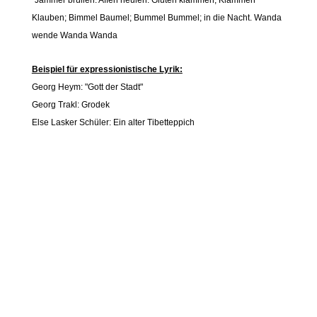
"Jammer brüllen. Affen heulen. Gluten klammen; Klammen
Klauben; Bimmel Baumel; Bummel Bummel; in die Nacht. Wanda
wende Wanda Wanda
Beispiel für expressionistische Lyrik:
Georg Heym: "Gott der Stadt"
Georg Trakl: Grodek
Else Lasker Schüler: Ein alter Tibetteppich