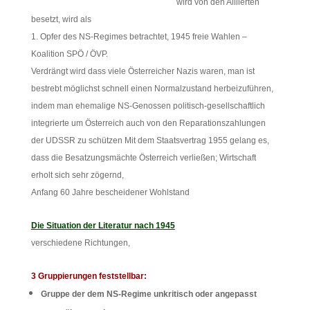
wird von den Alliierten
besetzt, wird als
1. Opfer des NS-Regimes betrachtet, 1945 freie Wahlen –
Koalition SPÖ / ÖVP.
Verdrängt wird dass viele Österreicher Nazis waren, man ist
bestrebt möglichst schnell einen Normalzustand herbeizuführen,
indem man ehemalige NS-Genossen politisch-gesellschaftlich
integrierte um Österreich auch von den Reparationszahlungen
der UDSSR zu schützen Mit dem Staatsvertrag 1955 gelang es,
dass die Besatzungsmächte Österreich verließen; Wirtschaft
erholt sich sehr zögernd,
Anfang 60 Jahre bescheidener Wohlstand
Die Situation der Literatur nach 1945
verschiedene Richtungen,
3 Gruppierungen feststellbar:
Gruppe der dem NS-Regime unkritisch oder angepasst