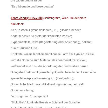
5-8 widersprüchl. Bilder
"Es gibt guade und bese geatna"
Ernst Jandl (1925-2000)
schtzngrmm, Wien: Heldenplatz,
bibliothek
Geb. in Wien, Gymnasiallehrer (D/E), gilt als einer der
bedeutendsten Vertreter der konkreten Poesie;
Experimentelle Texte (Begeisterung oder Ablehnung), bekannt
durch: laut und luise
Konkrete Poesie lehnt die traditionelle Form der Lyrik ab, für sie
wird die Sprache zum Material, das bearbeitet, zerstückelt,
verfremdet wird bzw. die Anordnung der Buchstaben neuen
Sinngehalt bekommt (visuelle Lyrik) oder beim lauten Lesen eine
spezielle Interpretation ermöglicht (Lautgedicht);
Sprachliche Merkmale: Vokalhäufung -rundung, -ausfall,
Sprachmischung;
"schtzngrmmm": Lautgedicht
"Bibliothek": konkrete Poesie – Spiel mit der Sprache