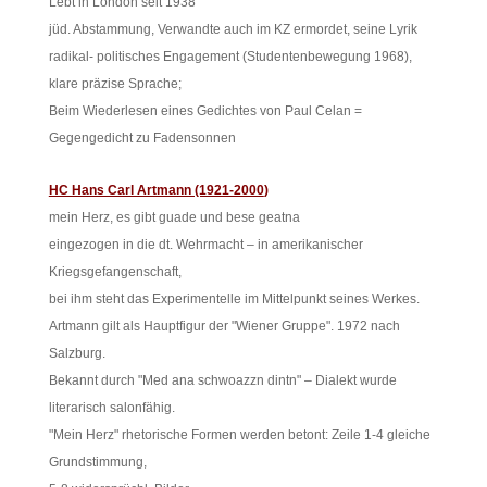
Lebt in London seit 1938
jüd. Abstammung, Verwandte auch im KZ ermordet, seine Lyrik
radikal- politisches Engagement (Studentenbewegung 1968),
klare präzise Sprache;
Beim Wiederlesen eines Gedichtes von Paul Celan =
Gegengedicht zu Fadensonnen
HC Hans Carl Artmann (1921-2000
)
mein Herz, es gibt guade und bese geatna
eingezogen in die dt. Wehrmacht – in amerikanischer
Kriegsgefangenschaft,
bei ihm steht das Experimentelle im Mittelpunkt seines Werkes.
Artmann gilt als Hauptfigur der "Wiener Gruppe". 1972 nach
Salzburg.
Bekannt durch "Med ana schwoazzn dintn" – Dialekt wurde
literarisch salonfähig.
"Mein Herz" rhetorische Formen werden betont: Zeile 1-4 gleiche
Grundstimmung,