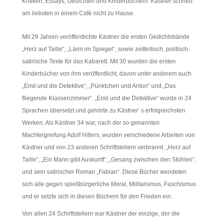
Kritiken, Essays, Gedichten und Kinderbüchern. Kästner schrieb
am liebsten in einem Café nicht zu Hause.
Mit 29 Jahren veröffentlichte Kästner die ersten Gedichtsbände
„Herz auf Taille“, „Lärm im Spiegel“, sowie zeitkritisch, politisch-
satirische Texte für das Kabarett. Mit 30 wurden die ersten
Kinderbücher von ihm veröffentlicht, davon unter anderem auch
„Emil und die Detektive“, „Pünktchen und Anton“ und „Das
fliegende Klassenzimmer“. „Emil und die Detektive“ wurde in 24
Sprachen übersetzt und gehörte zu Kästner’ s erfolgreichsten
Werken. Als Kästner 34 war, nach der so genannten
Machtergreifung Adolf Hitlers, wurden verschiedene Arbeiten von
Kästner und von 23 anderen Schriftstellern verbrannt. „Herz auf
Taille“, „Ein Mann gibt Auskunft“, „Gesang zwischen den Stühlen“,
und sein satirischer Roman „Fabian“. Diese Bücher wendeten
sich alle gegen spießbürgerliche Moral, Militarismus, Faschismus
und er setzte sich in diesen Büchern für den Frieden ein.
Von allen 24 Schriftstellern war Kästner der einzige, der die