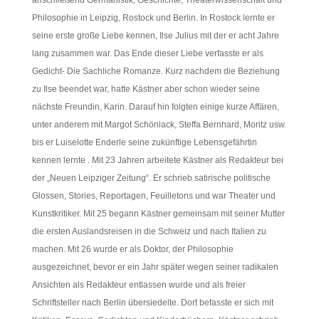
anschließend Germanistik, Geschichte, Theaterwissenschaft und
Philosophie in Leipzig, Rostock und Berlin. In Rostock lernte er
seine erste große Liebe kennen, Ilse Julius mit der er acht Jahre
lang zusammen war. Das Ende dieser Liebe verfasste er als
Gedicht- Die Sachliche Romanze. Kurz nachdem die Beziehung
zu Ilse beendet war, hatte Kästner aber schon wieder seine
nächste Freundin, Karin. Darauf hin folgten einige kurze Affären,
unter anderem mit Margot Schönlack, Steffa Bernhard, Moritz usw.
bis er Luiselotte Enderle seine zukünftige Lebensgefährtin
kennen lernte . Mit 23 Jahren arbeitete Kästner als Redakteur bei
der „Neuen Leipziger Zeitung“. Er schrieb satirische politische
Glossen, Stories, Reportagen, Feuilletons und war Theater und
Kunstkritiker. Mit 25 begann Kästner gemeinsam mit seiner Mutter
die ersten Auslandsreisen in die Schweiz und nach Italien zu
machen. Mit 26 wurde er als Doktor, der Philosophie
ausgezeichnet, bevor er ein Jahr später wegen seiner radikalen
Ansichten als Redakteur entlassen wurde und als freier
Schriftsteller nach Berlin übersiedelte. Dort befasste er sich mit