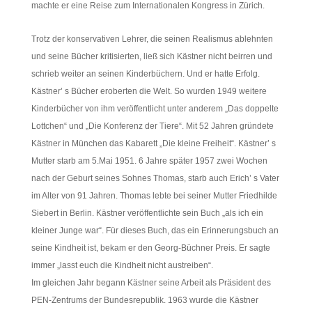
machte er eine Reise zum Internationalen Kongress in Zürich.
Trotz der konservativen Lehrer, die seinen Realismus ablehnten
und seine Bücher kritisierten, ließ sich Kästner nicht beirren und
schrieb weiter an seinen Kinderbüchern. Und er hatte Erfolg.
Kästner’ s Bücher eroberten die Welt. So wurden 1949 weitere
Kinderbücher von ihm veröffentlicht unter anderem „Das doppelte
Lottchen“ und „Die Konferenz der Tiere“. Mit 52 Jahren gründete
Kästner in München das Kabarett „Die kleine Freiheit“. Kästner’ s
Mutter starb am 5.Mai 1951. 6 Jahre später 1957 zwei Wochen
nach der Geburt seines Sohnes Thomas, starb auch Erich’ s Vater
im Alter von 91 Jahren. Thomas lebte bei seiner Mutter Friedhilde
Siebert in Berlin. Kästner veröffentlichte sein Buch „als ich ein
kleiner Junge war“. Für dieses Buch, das ein Erinnerungsbuch an
seine Kindheit ist, bekam er den Georg-Büchner Preis. Er sagte
immer „lasst euch die Kindheit nicht austreiben“.
Im gleichen Jahr begann Kästner seine Arbeit als Präsident des
PEN-Zentrums der Bundesrepublik. 1963 wurde die Kästner