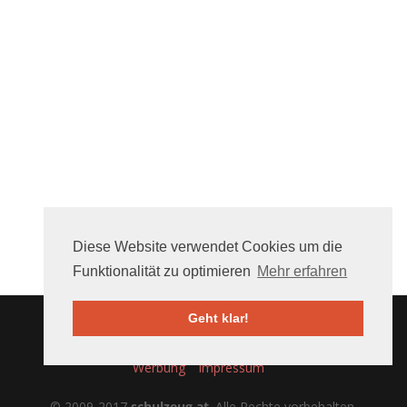
Diese Website verwendet Cookies um die
Funktionalität zu optimieren
Mehr erfahren
Geht klar!
Über uns
FAQ
Mithelfen
Nutzungsbedingungen
Werbung
Impressum
© 2009-2017
schulzeug.at
. Alle Rechte vorbehalten.