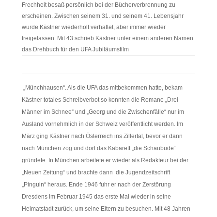
Frechheit besaß persönlich bei der Bücherverbrennung zu
erscheinen. Zwischen seinem 31. und seinem 41. Lebensjahr
wurde Kästner wiederholt verhaftet, aber immer wieder
freigelassen. Mit 43 schrieb Kästner unter einem anderen Namen
das Drehbuch für den UFA Jubiläumsfilm
„Münchhausen“. Als die UFA das mitbekommen hatte, bekam
Kästner totales Schreibverbot so konnten die Romane „Drei
Männer im Schnee“ und „Georg und die Zwischenfälle“ nur im
Ausland vornehmlich in der Schweiz veröffentlicht werden. Im
März ging Kästner nach Österreich ins Zillertal, bevor er dann
nach München zog und dort das Kabarett „die Schaubude“
gründete. In München arbeitete er wieder als Redakteur bei der
„Neuen Zeitung“ und brachte dann die Jugendzeitschrift
„Pinguin“ heraus. Ende 1946 fuhr er nach der Zerstörung
Dresdens im Februar 1945 das erste Mal wieder in seine
Heimatstadt zurück, um seine Eltern zu besuchen. Mit 48 Jahren