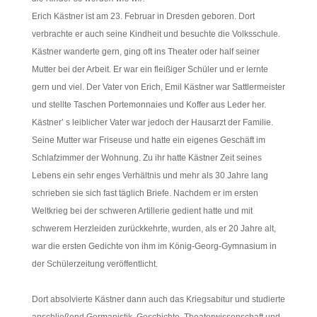
Erich Kästner ist am 23. Februar in Dresden geboren. Dort
verbrachte er auch seine Kindheit und besuchte die Volksschule.
Kästner wanderte gern, ging oft ins Theater oder half seiner
Mutter bei der Arbeit. Er war ein fleißiger Schüler und er lernte
gern und viel. Der Vater von Erich, Emil Kästner war Sattlermeister
und stellte Taschen Portemonnaies und Koffer aus Leder her.
Kästner’ s leiblicher Vater war jedoch der Hausarzt der Familie.
Seine Mutter war Friseuse und hatte ein eigenes Geschäft im
Schlafzimmer der Wohnung. Zu ihr hatte Kästner Zeit seines
Lebens ein sehr enges Verhältnis und mehr als 30 Jahre lang
schrieben sie sich fast täglich Briefe. Nachdem er im ersten
Weltkrieg bei der schweren Artillerie gedient hatte und mit
schwerem Herzleiden zurückkehrte, wurden, als er 20 Jahre alt,
war die ersten Gedichte von ihm im König-Georg-Gymnasium in
der Schülerzeitung veröffentlicht.
Dort absolvierte Kästner dann auch das Kriegsabitur und studierte