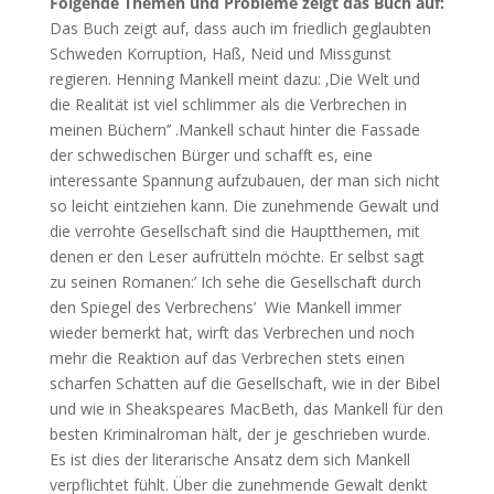
Folgende Themen und Probleme zeigt das Buch auf:
Das Buch zeigt auf, dass auch im friedlich geglaubten
Schweden Korruption, Haß, Neid und Missgunst
regieren. Henning Mankell meint dazu: ‚Die Welt und
die Realität ist viel schlimmer als die Verbrechen in
meinen Büchern’’ .Mankell schaut hinter die Fassade
der schwedischen Bürger und schafft es, eine
interessante Spannung aufzubauen, der man sich nicht
so leicht eintziehen kann. Die zunehmende Gewalt und
die verrohte Gesellschaft sind die Hauptthemen, mit
denen er den Leser aufrütteln möchte. Er selbst sagt
zu seinen Romanen:’ Ich sehe die Gesellschaft durch
den Spiegel des Verbrechens’ Wie Mankell immer
wieder bemerkt hat, wirft das Verbrechen und noch
mehr die Reaktion auf das Verbrechen stets einen
scharfen Schatten auf die Gesellschaft, wie in der Bibel
und wie in Sheakspeares MacBeth, das Mankell für den
besten Kriminalroman hält, der je geschrieben wurde.
Es ist dies der literarische Ansatz dem sich Mankell
verpflichtet fühlt. Über die zunehmende Gewalt denkt