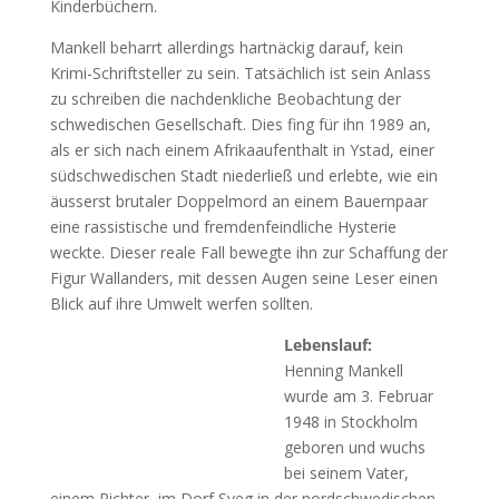
Kinderbüchern.
Mankell beharrt allerdings hartnäckig darauf, kein
Krimi-Schriftsteller zu sein. Tatsächlich ist sein Anlass
zu schreiben die nachdenkliche Beobachtung der
schwedischen Gesellschaft. Dies fing für ihn 1989 an,
als er sich nach einem Afrikaaufenthalt in Ystad, einer
südschwedischen Stadt niederließ und erlebte, wie ein
äusserst brutaler Doppelmord an einem Bauernpaar
eine rassistische und fremdenfeindliche Hysterie
weckte. Dieser reale Fall bewegte ihn zur Schaffung der
Figur Wallanders, mit dessen Augen seine Leser einen
Blick auf ihre Umwelt werfen sollten.
Lebenslauf:
Henning Mankell
wurde am 3. Februar
1948 in Stockholm
geboren und wuchs
bei seinem Vater,
einem Richter, im Dorf Sveg in der nordschwedischen