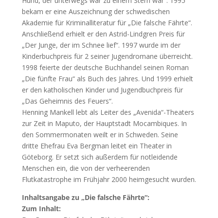
Hund, der unterwegs war zu einem Stern war“. 1995
bekam er eine Auszeichnung der schwedischen
Akademie für Kriminalliteratur für „Die falsche Fährte“.
Anschließend erhielt er den Astrid-Lindgren Preis für
„Der Junge, der im Schnee lief“. 1997 wurde im der
Kinderbuchpreis für 2 seiner Jugendromane überreicht.
1998 feierte der deutsche Buchhandel seinen Roman
„Die fünfte Frau“ als Buch des Jahres. Und 1999 erhielt
er den katholischen Kinder und Jugendbuchpreis für
„Das Geheimnis des Feuers“.
Henning Mankell lebt als Leiter des „Avenida“-Theaters
zur Zeit in Maputo, der Hauptstadt Mocambiques. In
den Sommermonaten weilt er in Schweden. Seine
dritte Ehefrau Eva Bergman leitet ein Theater in
Göteborg. Er setzt sich außerdem für notleidende
Menschen ein, die von der verheerenden
Flutkatastrophe im Frühjahr 2000 heimgesucht wurden.
Inhaltsangabe zu „Die falsche Fährte“:
Zum Inhalt: