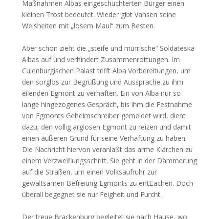
Maßnahmen Albas eingeschüchterten Bürger einen
kleinen Trost bedeutet. Wieder gibt Vansen seine
Weisheiten mit „losem Maul“ zum Besten.
Aber schon zieht die „steife und mürrische“ Soldateska
Albas auf und verhindert Zusammenrottungen. Im
Culenburgischen Palast trifft Alba Vorbereitungen, um
den sorglos zur Begrüßung und Aussprache zu ihm
eilenden Egmont zu verhaften. Ein von Alba nur so
lange hingezogenes Gespräch, bis ihm die Festnahme
von Egmonts Geheimschreiber gemeldet wird, dient
dazu, den völlig arglosen Egmont zu reizen und damit
einen äußeren Grund für seine Verhaftung zu haben.
Die Nachricht hiervon veranlaßt das arme Klärchen zu
einem Verzweiflungsschritt. Sie geht in der Dämmerung
auf die Straßen, um einen Volksaufruhr zur
gewaltsamen Befreiung Egmonts zu ent£achen. Doch
überall begegnet sie nur Feigheit und Furcht.
Der treue Brackenburg begleitet sie nach Hause, wo