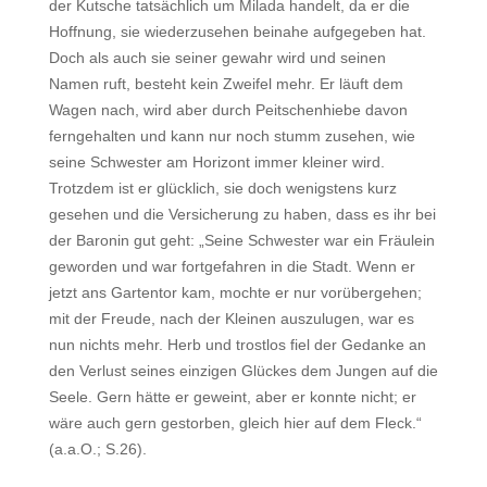
der Kutsche tatsächlich um Milada handelt, da er die
Hoffnung, sie wiederzusehen beinahe aufgegeben hat.
Doch als auch sie seiner gewahr wird und seinen
Namen ruft, besteht kein Zweifel mehr. Er läuft dem
Wagen nach, wird aber durch Peitschenhiebe davon
ferngehalten und kann nur noch stumm zusehen, wie
seine Schwester am Horizont immer kleiner wird.
Trotzdem ist er glücklich, sie doch wenigstens kurz
gesehen und die Versicherung zu haben, dass es ihr bei
der Baronin gut geht: „Seine Schwester war ein Fräulein
geworden und war fortgefahren in die Stadt. Wenn er
jetzt ans Gartentor kam, mochte er nur vorübergehen;
mit der Freude, nach der Kleinen auszulugen, war es
nun nichts mehr. Herb und trostlos fiel der Gedanke an
den Verlust seines einzigen Glückes dem Jungen auf die
Seele. Gern hätte er geweint, aber er konnte nicht; er
wäre auch gern gestorben, gleich hier auf dem Fleck.“
(a.a.O.; S.26).