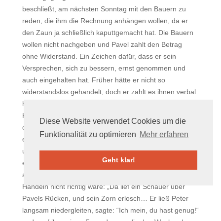
beschließt, am nächsten Sonntag mit den Bauern zu
reden, die ihm die Rechnung anhängen wollen, da er
den Zaun ja schließlich kaputtgemacht hat. Die Bauern
wollen nicht nachgeben und Pavel zahlt den Betrag
ohne Widerstand. Ein Zeichen dafür, dass er sein
Versprechen, sich zu bessern, ernst genommen und
auch eingehalten hat. Früher hätte er nicht so
widerstandslos gehandelt, doch er zahlt es ihnen verbal
heim, indem er ihnen all ihre Ungerechtigkeiten an den
Kopf wirft, die sie ihm zuteil werden ließen. Als Peter
Diese Website verwendet Cookies um die
einen Bierkrug nach ihm wirft, jedoch Arnost trifft, bricht
Funktionalität zu optimieren
Mehr erfahren
eine Prügelei aus. Doch diesmal kann Pavel nichts dafür
und hält sich auch eher im Hintergrund, bis Peter mit
Geht klar!
einem Messer auf ihn losgeht. Er kann Peters Angriff
abwehren, tut ihm aber nichts, da er weiß, dass sein
Handeln nicht richtig wäre: „Da lief ein Schauer über
Pavels Rücken, und sein Zorn erlosch… Er ließ Peter
langsam niedergleiten, sagte: “Ich mein, du hast genug!“