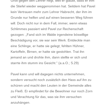
Groll gegen den Lehrer hegt, weil er glaubt, dass er ihm
die Stiefel wieder weggenommen hat. Seitdem hat Pavel
kein Vertrauen mehr zum Lehrer Habrecht, der ihm im
Grunde nur helfen und auf einen besseren Weg führen
will. Doch nicht nur in dem Fall, immer, wenn etwas
Schlimmes passiert wird Pavel zur Rechenschaft
gezogen: „Fand sich im Walde irgendeine böswillige
Beschädigung vor, sie war sein Werk. Entdeckte man
eine Schlinge, er hatte sie gelegt; fehlten Hühner,
Kartoffeln, Birnen, er hatte sie gestohlen. Trat ihn
jemand an und drohte ihm, dann stellte er sich und
starrte ihm stumm ins Gesicht.“ (a.a.O.; S.29)
Pavel kann und will dagegen nichts unternehmen,
sondern versucht noch zusätzlich den Hass auf ihn zu
schüren und macht den Leuten in der Gemeinde alles
zu Fleiß. Er empfindet für die Bewohner nur noch Zorn
und Verachtung für das, was sie ihm versuchen
anzuhängen.