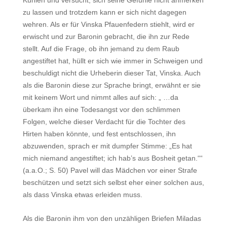
Kühlen und versucht, sich seine Gefühle nicht anmerken
zu lassen und trotzdem kann er sich nicht dagegen
wehren. Als er für Vinska Pfauenfedern stiehlt, wird er
erwischt und zur Baronin gebracht, die ihn zur Rede
stellt. Auf die Frage, ob ihn jemand zu dem Raub
angestiftet hat, hüllt er sich wie immer in Schweigen und
beschuldigt nicht die Urheberin dieser Tat, Vinska. Auch
als die Baronin diese zur Sprache bringt, erwähnt er sie
mit keinem Wort und nimmt alles auf sich: „ …da
überkam ihn eine Todesangst vor den schlimmen
Folgen, welche dieser Verdacht für die Tochter des
Hirten haben könnte, und fest entschlossen, ihn
abzuwenden, sprach er mit dumpfer Stimme: „Es hat
mich niemand angestiftet; ich hab’s aus Bosheit getan.““
(a.a.O.; S. 50) Pavel will das Mädchen vor einer Strafe
beschützen und setzt sich selbst eher einer solchen aus,
als dass Vinska etwas erleiden muss.
Als die Baronin ihm von den unzähligen Briefen Miladas