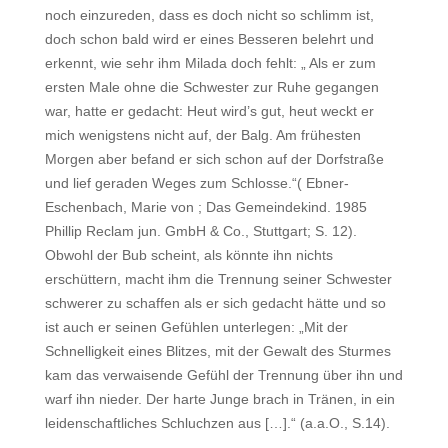
noch einzureden, dass es doch nicht so schlimm ist,
doch schon bald wird er eines Besseren belehrt und
erkennt, wie sehr ihm Milada doch fehlt: „ Als er zum
ersten Male ohne die Schwester zur Ruhe gegangen
war, hatte er gedacht: Heut wird’s gut, heut weckt er
mich wenigstens nicht auf, der Balg. Am frühesten
Morgen aber befand er sich schon auf der Dorfstraße
und lief geraden Weges zum Schlosse.“( Ebner-
Eschenbach, Marie von ; Das Gemeindekind. 1985
Phillip Reclam jun. GmbH & Co., Stuttgart; S. 12).
Obwohl der Bub scheint, als könnte ihn nichts
erschüttern, macht ihm die Trennung seiner Schwester
schwerer zu schaffen als er sich gedacht hätte und so
ist auch er seinen Gefühlen unterlegen: „Mit der
Schnelligkeit eines Blitzes, mit der Gewalt des Sturmes
kam das verwaisende Gefühl der Trennung über ihn und
warf ihn nieder. Der harte Junge brach in Tränen, in ein
leidenschaftliches Schluchzen aus […].“ (a.a.O., S.14).