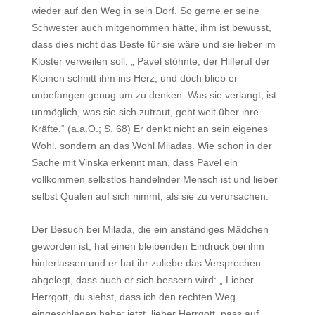
wieder auf den Weg in sein Dorf. So gerne er seine
Schwester auch mitgenommen hätte, ihm ist bewusst,
dass dies nicht das Beste für sie wäre und sie lieber im
Kloster verweilen soll: „ Pavel stöhnte; der Hilferuf der
Kleinen schnitt ihm ins Herz, und doch blieb er
unbefangen genug um zu denken: Was sie verlangt, ist
unmöglich, was sie sich zutraut, geht weit über ihre
Kräfte.“ (a.a.O.; S. 68) Er denkt nicht an sein eigenes
Wohl, sondern an das Wohl Miladas. Wie schon in der
Sache mit Vinska erkennt man, dass Pavel ein
vollkommen selbstlos handelnder Mensch ist und lieber
selbst Qualen auf sich nimmt, als sie zu verursachen.
Der Besuch bei Milada, die ein anständiges Mädchen
geworden ist, hat einen bleibenden Eindruck bei ihm
hinterlassen und er hat ihr zuliebe das Versprechen
abgelegt, dass auch er sich bessern wird: „ Lieber
Herrgott, du siehst, dass ich den rechten Weg
eingeschlagen habe; jetzt, lieber Herrgott, pass auf,