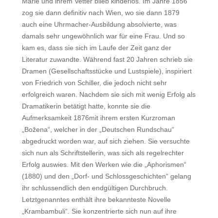
Marie und ihrem Vetter blieb kinderlos. Im Jahre 1856
zog sie dann definitiv nach Wien, wo sie dann 1879
auch eine Uhrmacher-Ausbildung absolvierte, was
damals sehr ungewöhnlich war für eine Frau. Und so
kam es, dass sie sich im Laufe der Zeit ganz der
Literatur zuwandte. Während fast 20 Jahren schrieb sie
Dramen (Gesellschaftsstücke und Lustspiele), inspiriert
von Friedrich von Schiller, die jedoch nicht sehr
erfolgreich waren. Nachdem sie sich mit wenig Erfolg als
Dramatikerin betätigt hatte, konnte sie die
Aufmerksamkeit 1876mit ihrem ersten Kurzroman
„Božena“, welcher in der „Deutschen Rundschau“
abgedruckt worden war, auf sich ziehen. Sie versuchte
sich nun als Schriftstellerin, was sich als regelrechter
Erfolg auswies. Mit den Werken wie die „Aphorismen“
(1880) und den „Dorf- und Schlossgeschichten“ gelang
ihr schlussendlich den endgültigen Durchbruch.
Letztgenanntes enthält ihre bekannteste Novelle
„Krambambuli“. Sie konzentrierte sich nun auf ihre