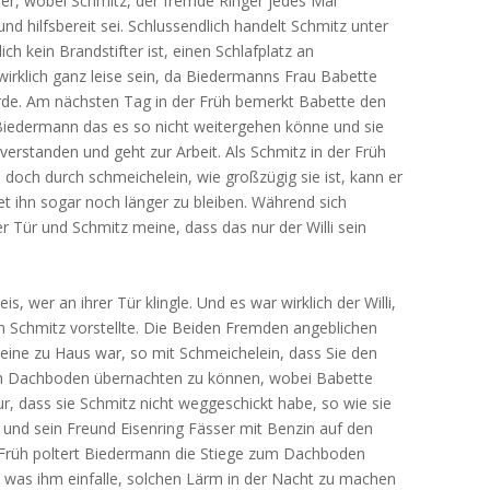
 her, wobei Schmitz, der fremde Ringer jedes Mal
d hilfsbereit sei. Schlussendlich handelt Schmitz unter
ch kein Brandstifter ist, einen Schlafplatz an
rklich ganz leise sein, da Biedermanns Frau Babette
rde. Am nächsten Tag in der Früh bemerkt Babette den
iedermann das es so nicht weitergehen könne und sie
erstanden und geht zur Arbeit. Als Schmitz in der Früh
 doch durch schmeichelein, wie großzügig sie ist, kann er
t ihn sogar noch länger zu bleiben. Während sich
r Tür und Schmitz meine, dass das nur der Willi sein
, wer an ihrer Tür klingle. Und es war wirklich der Willi,
on Schmitz vorstellte. Die Beiden Fremden angeblichen
lleine zu Haus war, so mit Schmeichelein, dass Sie den
m Dachboden übernachten zu können, wobei Babette
r, dass sie Schmitz nicht weggeschickt habe, so wie sie
 und sein Freund Eisenring Fässer mit Benzin auf den
Früh poltert Biedermann die Stiege zum Dachboden
n, was ihm einfalle, solchen Lärm in der Nacht zu machen