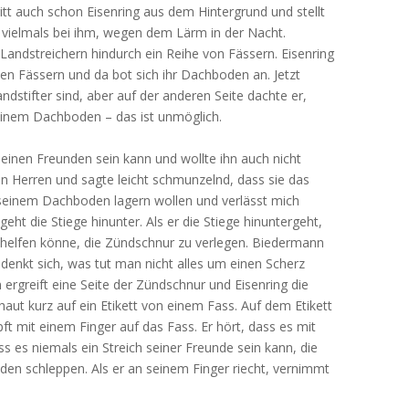
ritt auch schon Eisenring aus dem Hintergrund und stellt
 vielmals bei ihm, wegen dem Lärm in der Nacht.
Landstreichern hindurch ein Reihe von Fässern. Eisenring
den Fässern und da bot sich ihr Dachboden an. Jetzt
ndstifter sind, aber auf der anderen Seite dachte er,
seinem Dachboden – das ist unmöglich.
 seinen Freunden sein kann und wollte ihn auch nicht
en Herren und sagte leicht schmunzelnd, dass sie das
 seinem Dachboden lagern wollen und verlässt mich
ht die Stiege hinunter. Als er die Stiege hinuntergeht,
hm helfen könne, die Zündschnur zu verlegen. Biedermann
 denkt sich, was tut man nicht alles um einen Scherz
ergreift eine Seite der Zündschnur und Eisenring die
ut kurz auf ein Etikett von einem Fass. Auf dem Etikett
ft mit einem Finger auf das Fass. Er hört, dass es mit
 dass es niemals ein Streich seiner Freunde sein kann, die
den schleppen. Als er an seinem Finger riecht, vernimmt