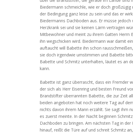
über die Brandstifter, die gerade im Lande sind
Biedermann schmeichle, wie er doch großzügig un
der Bedingung ganz leise zu sein und das er wirkli
Biedermanns Dachboden aus. Er müsse jedoch wi
Herzkrank sei und sie keinen Lärm vertragen wü
Mitbewohner und meint zu ihrem Gatten Herrn B
ihn wegschicken wird. Biedermann war damit einv
auftaucht will Babette ihn schon rausschmeißen,
sie doch irgendwie umstimmen und Babette bitte
Babette und Schmitz unterhalten, läutet es an de
kann.
Babette ist ganz überrascht, dass ein Fremder weis
der sich als Herr Eisenring und besten Freund v
Brandstifter überrannten Babette, die zur Zeit a
beiden angeboten hat noch weitere Tag auf de
nichts davon ihrem Mann erzählt. Sie sagt ihm nu
es zuerst meinte. In der Nacht beginnen Schmitz
Dachboden zu bringen. Am nächsten Tag in der 
hinauf, reißt die Türe auf und schreit Schmitz a