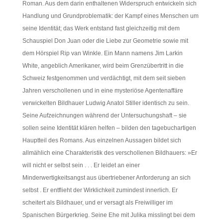
Roman. Aus dem darin enthaltenen Widerspruch entwickeln sich
Handlung und Grundproblematik: der Kampf eines Menschen um
seine Identität; das Werk entstand fast gleichzeitig mit dem
Schauspiel Don Juan oder die Liebe zur Geometrie sowie mit
dem Hörspiel Rip van Winkle. Ein Mann namens Jim Larkin
White, angeblich Amerikaner, wird beim Grenzübertritt in die
Schweiz festgenommen und verdächtigt, mit dem seit sieben
Jahren verschollenen und in eine mysteriöse Agentenaffäre
verwickelten Bildhauer Ludwig Anatol Stiller identisch zu sein.
Seine Aufzeichnungen während der Untersuchungshaft – sie
sollen seine Identität klären helfen – bilden den tagebuchartigen
Hauptteil des Romans. Aus einzelnen Aussagen bildet sich
allmählich eine Charakteristik des verschollenen Bildhauers: »Er
will nicht er selbst sein . . . Er leidet an einer
Minderwertigkeitsangst aus übertriebener Anforderung an sich
selbst . Er entflieht der Wirklichkeit zumindest innerlich. Er
scheitert als Bildhauer, und er versagt als Freiwilliger im
Spanischen Bürgerkrieg. Seine Ehe mit Julika misslingt bei dem