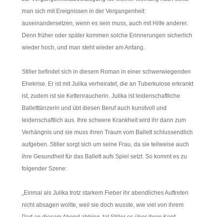
man sich mit Ereignissen in der Vergangenheit
auseinandersetzen, wenn es sein muss, auch mit Hilfe anderer.
Denn früher oder später kommen solche Erinnerungen sicherlich
wieder hoch, und man steht wieder am Anfang.
Stiller befindet sich in diesem Roman in einer schwerwiegenden
Ehekrise. Er ist mit Julika verheiratet, die an Tuberkulose erkrankt
ist, zudem ist sie Kettenraucherin. Julika ist leidenschaftliche
Balletttänzerin und übt diesen Beruf auch kunstvoll und
leidenschaftlich aus. Ihre schwere Krankheit wird ihr dann zum
Verhängnis und sie muss ihren Traum vom Ballett schlussendlich
aufgeben. Stiller sorgt sich um seine Frau, da sie teilweise auch
ihre Gesundheit für das Ballett aufs Spiel setzt. So kommt es zu
folgender Szene:
„Einmal als Julika trotz starkem Fieber ihr abendliches Auftreten
nicht absagen wollte, weil sie doch wusste, wie viel von ihrem