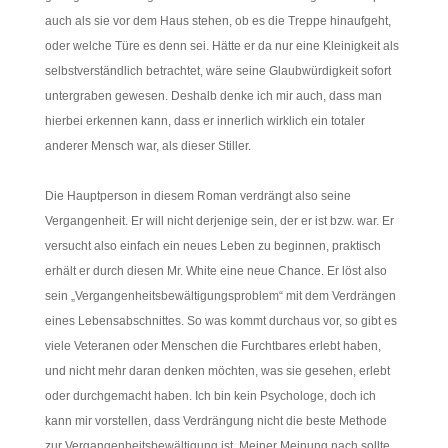
auch als sie vor dem Haus stehen, ob es die Treppe hinaufgeht,
oder welche Türe es denn sei. Hätte er da nur eine Kleinigkeit als
selbstverständlich betrachtet, wäre seine Glaubwürdigkeit sofort
untergraben gewesen. Deshalb denke ich mir auch, dass man
hierbei erkennen kann, dass er innerlich wirklich ein totaler
anderer Mensch war, als dieser Stiller.
Die Hauptperson in diesem Roman verdrängt also seine
Vergangenheit. Er will nicht derjenige sein, der er ist bzw. war. Er
versucht also einfach ein neues Leben zu beginnen, praktisch
erhält er durch diesen Mr. White eine neue Chance. Er löst also
sein „Vergangenheitsbewältigungsproblem“ mit dem Verdrängen
eines Lebensabschnittes. So was kommt durchaus vor, so gibt es
viele Veteranen oder Menschen die Furchtbares erlebt haben,
und nicht mehr daran denken möchten, was sie gesehen, erlebt
oder durchgemacht haben. Ich bin kein Psychologe, doch ich
kann mir vorstellen, dass Verdrängung nicht die beste Methode
zur Vergangenheitsbewältigung ist. Meiner Meinung nach sollte