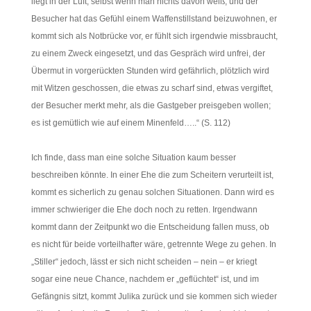
liegt in der Luft, selbst wenn man nichts davon weiß, und der
Besucher hat das Gefühl einem Waffenstillstand beizuwohnen, er
kommt sich als Notbrücke vor, er fühlt sich irgendwie missbraucht,
zu einem Zweck eingesetzt, und das Gespräch wird unfrei, der
Übermut in vorgerückten Stunden wird gefährlich, plötzlich wird
mit Witzen geschossen, die etwas zu scharf sind, etwas vergiftet,
der Besucher merkt mehr, als die Gastgeber preisgeben wollen;
es ist gemütlich wie auf einem Minenfeld…..“ (S. 112)
Ich finde, dass man eine solche Situation kaum besser
beschreiben könnte. In einer Ehe die zum Scheitern verurteilt ist,
kommt es sicherlich zu genau solchen Situationen. Dann wird es
immer schwieriger die Ehe doch noch zu retten. Irgendwann
kommt dann der Zeitpunkt wo die Entscheidung fallen muss, ob
es nicht für beide vorteilhafter wäre, getrennte Wege zu gehen. In
„Stiller“ jedoch, lässt er sich nicht scheiden – nein – er kriegt
sogar eine neue Chance, nachdem er „geflüchtet“ ist, und im
Gefängnis sitzt, kommt Julika zurück und sie kommen sich wieder