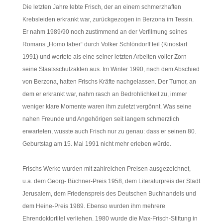
Die letzten Jahre lebte Frisch, der an einem schmerzhaften
Krebsleiden erkrankt war, zurückgezogen in Berzona im Tessin.
Er nahm 1989/90 noch zustimmend an der Verfilmung seines
Romans „Homo faber“ durch Volker Schlöndorff teil (Kinostart
1991) und wertete als eine seiner letzten Arbeiten voller Zorn
seine Staatsschutzakten aus. Im Winter 1990, nach dem Abschied
von Berzona, hatten Frischs Kräfte nachgelassen. Der Tumor, an
dem er erkrankt war, nahm rasch an Bedrohlichkeit zu, immer
weniger klare Momente waren ihm zuletzt vergönnt. Was seine
nahen Freunde und Angehörigen seit langem schmerzlich
erwarteten, wusste auch Frisch nur zu genau: dass er seinen 80.
Geburtstag am 15. Mai 1991 nicht mehr erleben würde.
Frischs Werke wurden mit zahlreichen Preisen ausgezeichnet,
u.a. dem Georg- Büchner-Preis 1958, dem Literaturpreis der Stadt
Jerusalem, dem Friedenspreis des Deutschen Buchhandels und
dem Heine-Preis 1989. Ebenso wurden ihm mehrere
Ehrendoktortitel verliehen. 1980 wurde die Max-Frisch-Stiftung in