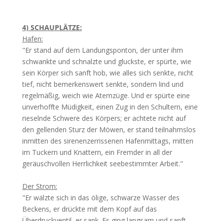
4) SCHAUPLÄTZE:
Hafen:
"Er stand auf dem Landungsponton, der unter ihm
schwankte und schnalzte und gluckste, er spürte, wie
sein Körper sich sanft hob, wie alles sich senkte, nicht
tief, nicht bemerkenswert senkte, sondern lind und
regelmäßig, weich wie Atemzüge. Und er spürte eine
unverhoffte Müdigkeit, einen Zug in den Schultern, eine
rieselnde Schwere des Körpers; er achtete nicht auf
den gellenden Sturz der Möwen, er stand teilnahmslos
inmitten des sirenenzerrissenen Hafenmittags, mitten
im Tuckern und Knattern, ein Fremder in all der
geräuschvollen Herrlichkeit seebestimmter Arbeit."
Der Strom:
"Er wälzte sich in das ölige, schwarze Wasser des
Beckens, er drückte mit dem Kopf auf das
Überdruckventil, er sank. Es ging langsam und sanft