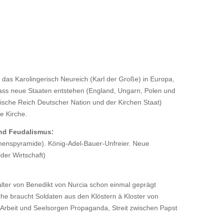
 das Karolingerisch Neureich (Karl der Große) in Europa,
dass neue Staaten entstehen (England, Ungarn, Polen und
ische Reich Deutscher Nation und der Kirchen Staat)
e Kirche.
d Feudalismus:
enspyramide). König-Adel-Bauer-Unfreier. Neue
der Wirtschaft)
alter von Benedikt von Nurcia schon einmal geprägt
che braucht Soldaten aus den Klöstern à Kloster von
 Arbeit und Seelsorgen Propaganda, Streit zwischen Papst