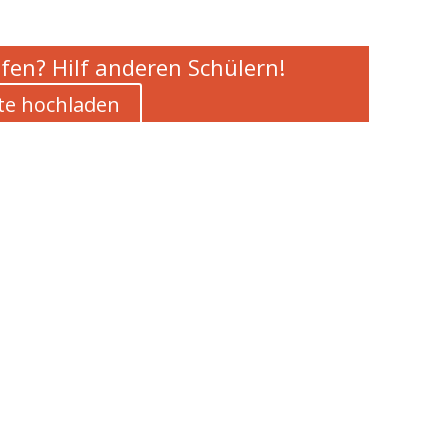
fen? Hilf anderen Schülern!
te hochladen