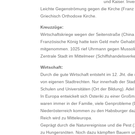
und Kaiser. Inve
Leichte Gegenströmung gegen die Kirche (Franz v
Griechisch Orthodoxe Kirche.
Kreuzzüge:
Wirtschaftskriege wegen der Seitenstraße (Chin
Französische König hatte kein Geld mehr Gehab
mitgenommen. 1025 rief Uhrmann gegen Mussolini 
Zentrale Stadt im Mittelmeer (Schiffshandelsverk
Wirtschaft:
Durch die gute Wirtschaft entsteht im 12. Jht. die
von eigenen Stadtrechten. Nur innerhalb der Sta
Schulen und Universitäten (Ort der Bildung). Ade
In Europa entwickelt sich Osteriki zu einer Groß
waren immer in der Familie, viele Genprobleme 
Niederösterreich kommen zu den Habsburger daz
Reich wird zu Mitteleuropa.
Geprägt durch die Naturereignisse und die Pest
zu Hungersnöten. Noch dazu kämpften Bauern um 