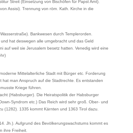
stitur Streit (Einsetzung von Bischöfen für Papst Amt).
on Assisi). Trennung von röm. Kath. Kirche in die
a Wasserstraße). Bankwesen durch Templerorden.
t und hat deswegen alle umgebracht und das Geld
auf weil sie Jerusalem besetz hatten. Venedig wird eine
ehr)
 moderne Mittelalterliche Stadt mit Bürger etc. Forderung
dt hat man Anspruch auf die Stadtrechte. Es entstanden
l musste Kriege führen.
macht (Habsburger). Die Heiratspolitik der Habsburger
(Down-Syndrom etc.) Das Reich wird sehr groß. Ober- und
u (1282). 1335 kommt Kärnten und 1363 Tirol dazu.
 (14. Jh.). Aufgrund des Bevölkerungswachstums kommt es
ihre Freiheit.