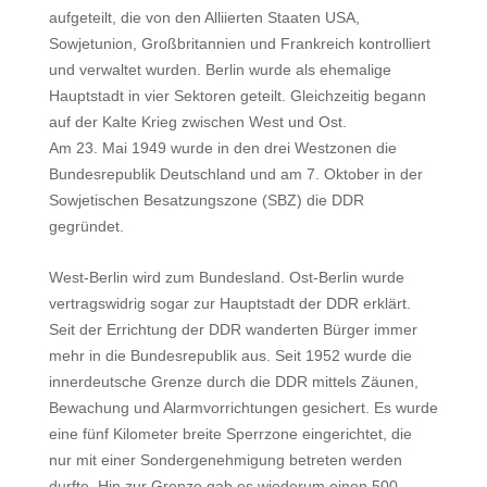
aufgeteilt, die von den Alliierten Staaten USA,
Sowjetunion, Großbritannien und Frankreich kontrolliert
und verwaltet wurden. Berlin wurde als ehemalige
Hauptstadt in vier Sektoren geteilt. Gleichzeitig begann
auf der Kalte Krieg zwischen West und Ost.
Am 23. Mai 1949 wurde in den drei Westzonen die
Bundesrepublik Deutschland und am 7. Oktober in der
Sowjetischen Besatzungszone (SBZ) die DDR
gegründet.
West-Berlin wird zum Bundesland. Ost-Berlin wurde
vertragswidrig sogar zur Hauptstadt der DDR erklärt.
Seit der Errichtung der DDR wanderten Bürger immer
mehr in die Bundesrepublik aus. Seit 1952 wurde die
innerdeutsche Grenze durch die DDR mittels Zäunen,
Bewachung und Alarmvorrichtungen gesichert. Es wurde
eine fünf Kilometer breite Sperrzone eingerichtet, die
nur mit einer Sondergenehmigung betreten werden
durfte. Hin zur Grenze gab es wiederum einen 500