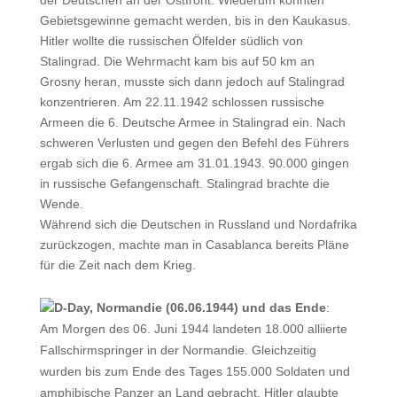
der Deutschen an der Ostfront. Wiederum konnten
Gebietsgewinne gemacht werden, bis in den Kaukasus.
Hitler wollte die russischen Ölfelder südlich von
Stalingrad. Die Wehrmacht kam bis auf 50 km an
Grosny heran, musste sich dann jedoch auf Stalingrad
konzentrieren. Am 22.11.1942 schlossen russische
Armeen die 6. Deutsche Armee in Stalingrad ein. Nach
schweren Verlusten und gegen den Befehl des Führers
ergab sich die 6. Armee am 31.01.1943. 90.000 gingen
in russische Gefangenschaft. Stalingrad brachte die
Wende.
Während sich die Deutschen in Russland und Nordafrika
zurückzogen, machte man in Casablanca bereits Pläne
für die Zeit nach dem Krieg.
D-Day, Normandie (06.06.1944) und das Ende
:
Am Morgen des 06. Juni 1944 landeten 18.000 alliierte
Fallschirmspringer in der Normandie. Gleichzeitig
wurden bis zum Ende des Tages 155.000 Soldaten und
amphibische Panzer an Land gebracht. Hitler glaubte