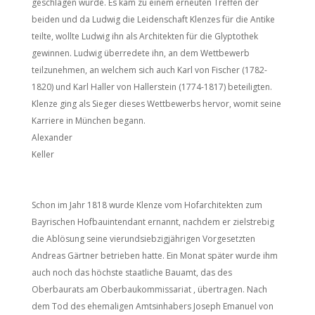
geschlagen wurde. Es kam zu einem erneuten Treffen der
beiden und da Ludwig die Leidenschaft Klenzes für die Antike
teilte, wollte Ludwig ihn als Architekten für die Glyptothek
gewinnen. Ludwig überredete ihn, an dem Wettbewerb
teilzunehmen, an welchem sich auch Karl von Fischer (1782-
1820) und Karl Haller von Hallerstein (1774-1817) beteiligten.
Klenze ging als Sieger dieses Wettbewerbs hervor, womit seine
Karriere in München begann.
Alexander
Keller
Schon im Jahr 1818 wurde Klenze vom Hofarchitekten zum
Bayrischen Hofbauintendant ernannt, nachdem er zielstrebig
die Ablösung seine vierundsiebzigjährigen Vorgesetzten
Andreas Gärtner betrieben hatte. Ein Monat später wurde ihm
auch noch das höchste staatliche Bauamt, das des
Oberbaurats am Oberbaukommissariat , übertragen. Nach
dem Tod des ehemaligen Amtsinhabers Joseph Emanuel von