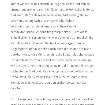
immer wieder, seine Entwürfe in Frage zu stellen und sich so
umzuorientieren und sich vielfältiger architektonischer Mittel zu
bedienen. Klenze dagegen hat in seiner fast sechzigjährigen
Schaffenszeit ungeachtet aller gesellschaftlichen
Veränderungen an der einmal als richtig erkannten
architektonischen Grundhaltung festgehalten. Durch diese
Einheitlichkeit in seinen Werken war es ihm jedoch möglich, die
Stadt München mit seinen Bauten klar zu prägen. Denn im
Gegensatz zu Berlin, welches auch ohne die Bauten Schinkels
denkbar wäre, wäre München ohne die Bauten des ehemaligen
Hofarchitekten schwer vorstellbar. Seine Plätze und Gebäude,
wie die Glyptothek, der Königsplatz und die Pinakothek, prägen
bis heute das Stadtbild. Sie zählen genauso wie die Walhall bei
Donaustauf, die Befreiungshalle bei Kelheim und die Neue
Eremitage in St. Petersburg zu den großen Leistungen der
Epoche.
Doch bei näherer Betrachtung seines Lebens fällt die ständige
Kritik an seinem Schaffen auf, die ihn bis zu seinem Lebensende