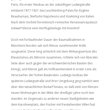
Paris. Als erster Neubau an der zukünftigen Ludwigstraße
entstand 1817-1821 das Leuchtenberg-Palais für Eugène
Beauharnais, Stiefsohn Napoleons und Vizekönig von Italien.
Nach dem Vorbild florentinisch-römischer Renaissancepalazzi
entwarf Klenze eine Vierflügelanlage mit Innenhof.
Doch mit fortlaufender Dauer der Baumaßnahmen in
Münchens Norden sah sich Klenze zunehmender Kritik
ausgesetzt. Diese hing sicherlich mit dem Wirkungsverlust des
Klassizismus als Stilnorm zusammen, richtete sich von liberaler
Seite aber auch gegen die verschwenderischen Bauten des
Königs, und Klenze galt als Hofbauintendant in erster Linie als
Verursacher der hohen Baukosten. Ludwigs Ausbau der
späteren Ludwigsstraße und ihrer Umgebung ging nämlich weit
über den tatsächlichen Bedarf hinaus, so daß viele von Klenzes
neuen Wohnungen in der Mitte der dreißiger Jahre noch leer
standen. Im Gegensatz zu anderen neuen Stadtgebieten wie
dem Karolinenplatz, den Fischer mit freistehenden Villen fast