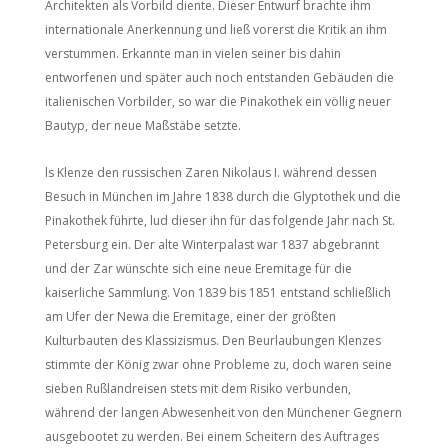
Architekten als Vorbild diente. Dieser Entwurf brachte ihm
internationale Anerkennung und ließ vorerst die Kritik an ihm
verstummen. Erkannte man in vielen seiner bis dahin
entworfenen und später auch noch entstanden Gebäuden die
italienischen Vorbilder, so war die Pinakothek ein völlig neuer
Bautyp, der neue Maßstäbe setzte.
ls Klenze den russischen Zaren Nikolaus I. während dessen
Besuch in München im Jahre 1838 durch die Glyptothek und die
Pinakothek führte, lud dieser ihn für das folgende Jahr nach St.
Petersburg ein. Der alte Winterpalast war 1837 abgebrannt
und der Zar wünschte sich eine neue Eremitage für die
kaiserliche Sammlung. Von 1839 bis 1851 entstand schließlich
am Ufer der Newa die Eremitage, einer der größten
Kulturbauten des Klassizismus. Den Beurlaubungen Klenzes
stimmte der König zwar ohne Probleme zu, doch waren seine
sieben Rußlandreisen stets mit dem Risiko verbunden,
während der langen Abwesenheit von den Münchener Gegnern
ausgebootet zu werden. Bei einem Scheitern des Auftrages