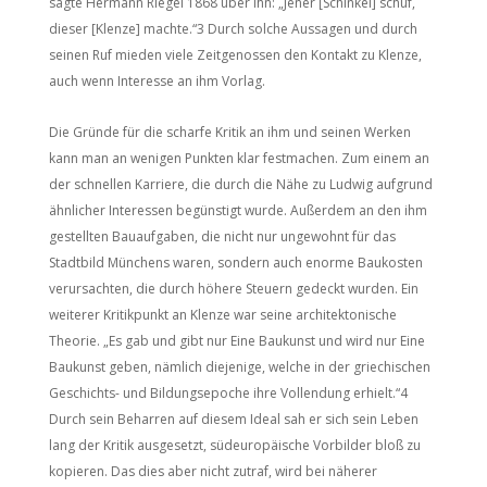
sagte Hermann Riegel 1868 über ihn: „Jener [Schinkel] schuf,
dieser [Klenze] machte.“3 Durch solche Aussagen und durch
seinen Ruf mieden viele Zeitgenossen den Kontakt zu Klenze,
auch wenn Interesse an ihm Vorlag.
Die Gründe für die scharfe Kritik an ihm und seinen Werken
kann man an wenigen Punkten klar festmachen. Zum einem an
der schnellen Karriere, die durch die Nähe zu Ludwig aufgrund
ähnlicher Interessen begünstigt wurde. Außerdem an den ihm
gestellten Bauaufgaben, die nicht nur ungewohnt für das
Stadtbild Münchens waren, sondern auch enorme Baukosten
verursachten, die durch höhere Steuern gedeckt wurden. Ein
weiterer Kritikpunkt an Klenze war seine architektonische
Theorie. „Es gab und gibt nur Eine Baukunst und wird nur Eine
Baukunst geben, nämlich diejenige, welche in der griechischen
Geschichts- und Bildungsepoche ihre Vollendung erhielt.“4
Durch sein Beharren auf diesem Ideal sah er sich sein Leben
lang der Kritik ausgesetzt, südeuropäische Vorbilder bloß zu
kopieren. Das dies aber nicht zutraf, wird bei näherer