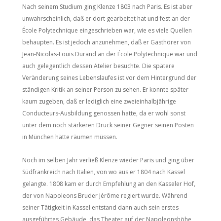
Nach seinem Studium ging Klenze 1803 nach Paris. Es ist aber
unwahrscheinlich, daß er dort gearbeitet hat und fest an der
École Polytechnique eingeschrieben war, wie es viele Quellen
behaupten. Es ist jedoch anzunehmen, daß er Gasthörer von
Jean-Nicolas-Louis Durand an der École Polytechnique war und
auch gelegentlich dessen Atelier besuchte. Die spätere
Veränderung seines Lebenslaufes ist vor dem Hintergrund der
ständigen Kritik an seiner Person zu sehen. Er konnte später
kaum zugeben, daß er lediglich eine zweieinhalbjährige
Conducteurs-Ausbildung genossen hatte, da er wohl sonst
unter dem noch stärkeren Druck seiner Gegner seinen Posten
in München hätte räumen müssen.
Noch im selben Jahr verließ Klenze wieder Paris und ging über
Südfrankreich nach Italien, von wo aus er 1804 nach Kassel
gelangte. 1808 kam er durch Empfehlung an den Kasseler Hof,
der von Napoleons Bruder Jérôme regiert wurde. Während
seiner Tätigkeit in Kassel entstand dann auch sein erstes
ausgeführtes Gebäude, das Theater auf der Napoleonshöhe