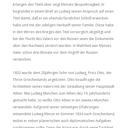
Erlangen des Titels aber zeigt Klenzes Skrupellosigkeit. Er
begründet in einem Brief an Ludwig seinen Anspruch auf einen
Titel damit, daß er ein ehemals fürstliches Schloß erworben
habe und mit der adeligen Herkunft seiner Familie. Diese habe
in den Wirren des Krieges den Titel vorsorglich abgelegt und
bei der Flucht des Vaters vor den Russen seien die Dokumente
über den Nachweis zerstört worden. In Wahrheit war Klenzes
Vater schon drei Monate vor dem Angriff der Russen
verstorben.
1832 wurde dem 20jährigen Sohn von Ludwig, Prinz Otto, der
Thron Griechenlands angeboten. Otto beauftragte die
Architekten seines Vaters mit der Gestaltung seiner Hauptstadt
Athen. Wie Ludwig München zum Athen des 19. Jahrhunderts
gemacht hatte, so wollte Otto Athen in ein zweites München
verwandeln. Aufgrund seiner vielseitigen Erfahrungen
entsendete Ludwig Klenze im Sommer 1834 nach Griechenland,
wobei er neben planerischen auch diplomatischen Aufgaben
nachkommen sollte. Denn der König war durch seine Taubheit