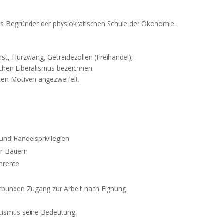
als Begründer der physiokratischen Schule der Ökonomie.
t, Flurzwang, Getreidezöllen (Freihandel);
chen Liberalismus bezeichnen.
hen Motiven angezweifelt.
und Handelsprivilegien
er Bauern
enrente
erbunden Zugang zur Arbeit nach Eignung
tismus seine Bedeutung.