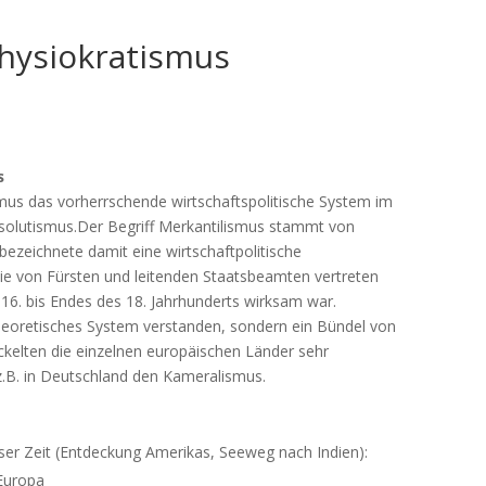
hysiokratismus
s
mus das vorherrschende wirtschaftspolitische System im
bsolutismus.Der Begriff Merkantilismus stammt von
bezeichnete damit eine wirtschaftpolitische
die von Fürsten und leitenden Staatsbeamten vertreten
6. bis Endes des 18. Jahrhunderts wirksam war.
heoretisches System verstanden, sondern ein Bündel von
kelten die einzelnen europäischen Länder sehr
 z.B. in Deutschland den Kameralismus.
er Zeit (Entdeckung Amerikas, Seeweg nach Indien):
Europa