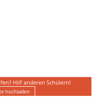
fen? Hilf anderen Schülern!
te hochladen