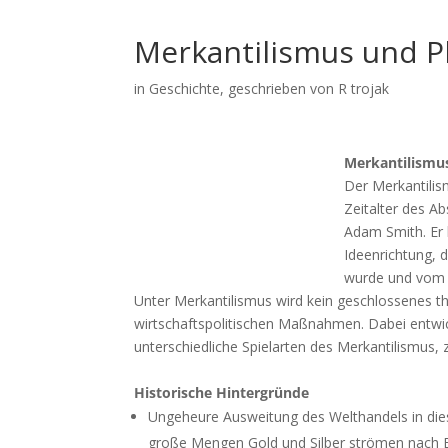
Merkantilismus und P
in
Geschichte
, geschrieben von R trojak
Merkantilismu
Der Merkantilis
Zeitalter des A
Adam Smith. Er 
Ideenrichtung, 
wurde und vom 1
Unter Merkantilismus wird kein geschlossenes t
wirtschaftspolitischen Maßnahmen. Dabei entwic
unterschiedliche Spielarten des Merkantilismus,
Historische Hintergründe
Ungeheure Ausweitung des Welthandels in dies
große Mengen Gold und Silber strömen nach 