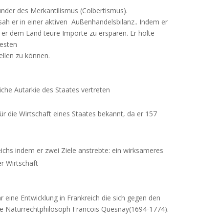
nder des Merkantilismus (Colbertismus).
sah er in einer aktiven Außenhandelsbilanz.. Indem er
er dem Land teure Importe zu ersparen. Er holte
besten
ellen zu können.
liche Autarkie des Staates vertreten
r die Wirtschaft eines Staates bekannt, da er 157
eichs indem er zwei Ziele anstrebte: ein wirksameres
r Wirtschaft
r eine Entwicklung in Frankreich die sich gegen den
che Naturrechtphilosoph Francois Quesnay(1694-1774).