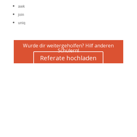
awk
join
uniq
Wurde dir weitergeholfen? Hilf anderen
Schülern!
Referate hochladen