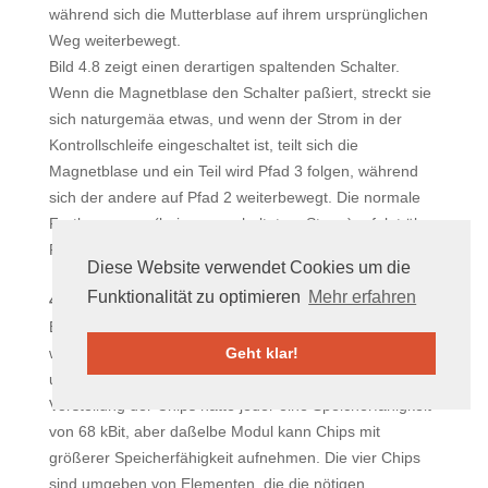
während sich die Mutterblase auf ihrem ursprünglichen
Weg weiterbewegt.
Bild 4.8 zeigt einen derartigen spaltenden Schalter.
Wenn die Magnetblase den Schalter paßiert, streckt sie
sich naturgemäa etwas, und wenn der Strom in der
Kontrollschleife eingeschaltet ist, teilt sich die
Magnetblase und ein Teil wird Pfad 3 folgen, während
sich der andere auf Pfad 2 weiterbewegt. Die normale
Fortbewegung (bei ausgeschaltetem Strom) erfolgt über
Pfad 2.
Diese Website verwendet Cookies um die
Funktionalität zu optimieren
Mehr erfahren
4.3 Ausführung des Magnetblasenspeichers:
Bild 4.9 zeigt einen typischen Magnetblasenspeicher. Er
wurde entwickelt von den Bell Telephone Laboratories,
Geht klar!
um vier Speicherchips aufzunehmen. Zum Zeitpunkt der
Vorstellung der Chips hatte jeder eine Speicherfähigkeit
von 68 kBit, aber daßelbe Modul kann Chips mit
größerer Speicherfähigkeit aufnehmen. Die vier Chips
sind umgeben von Elementen, die die nötigen