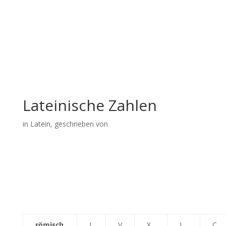
Lateinische Zahlen
in
Latein
, geschrieben von
römisch
I
V
X
L
C