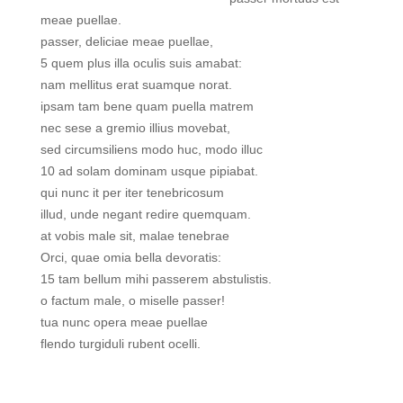
meae puellae.
passer, deliciae meae puellae,
5 quem plus illa oculis suis amabat:
nam mellitus erat suamque norat.
ipsam tam bene quam puella matrem
nec sese a gremio illius movebat,
sed circumsiliens modo huc, modo illuc
10 ad solam dominam usque pipiabat.
qui nunc it per iter tenebricosum
illud, unde negant redire quemquam.
at vobis male sit, malae tenebrae
Orci, quae omia bella devoratis:
15 tam bellum mihi passerem abstulistis.
o factum male, o miselle passer!
tua nunc opera meae puellae
flendo turgiduli rubent ocelli.