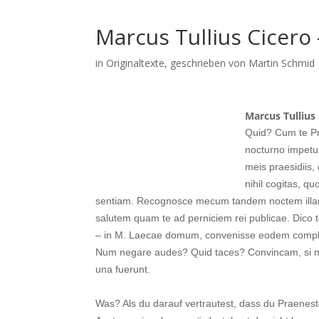
Marcus Tullius Cicero 
in
Originaltexte
, geschrieben von Martin Schmid
Marcus Tullius 
Quid? Cum te P
nocturno impetu
meis praesidiis, 
nihil cogitas, 
sentiam. Recognosce mecum tandem noctem illam 
salutem quam te ad perniciem rei publicae. Dico t
– in M. Laecae domum, convenisse eodem complu
Num negare audes? Quid taces? Convincam, si n
una fuerunt.
Was? Als du darauf vertrautest, dass du Praene