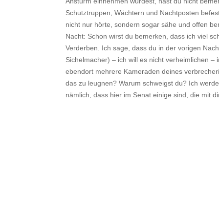
Ansturm einnehmen würdest, hast du nicht bemerk
Schutztruppen, Wächtern und Nachtposten befestig
nicht nur hörte, sondern sogar sähe und offen bem
Nacht: Schon wirst du bemerken, dass ich viel s
Verderben. Ich sage, dass du in der vorigen Nac
Sichelmacher) – ich will es nicht verheimlichen
ebendort mehrere Kameraden deines verbreche
das zu leugnen? Warum schweigst du? Ich werde d
nämlich, dass hier im Senat einige sind, die mit