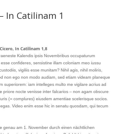
– In Catilinam 1
Cicero, In Catilinam 1,8
raeneste Kalendis ipsis Novembribus occupaturum
 esse confideres, sensistine illam coloniam meo iussu
custodiis, vigiliis esse munitam? Nihil agis, nihil moliris,
quod non ego non modo audiam, sed etiam videam planeque
superiorem: iam intelleges multo me vigilare acrius ad
e priore nocte venisse inter falcarios – non agam obscure
ris (= complures) eiusdem amentiae scelerisque socios.
egas. Video enim esse hic in senatu quosdam, qui tecum
ste genau am 1. November durch einen nächtlichen