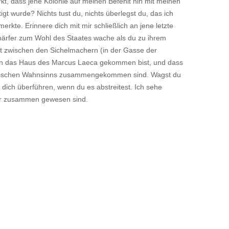
t, dass jene Kolonie auf meinen Befehlt hin mit meinen
t wurde? Nichts tust du, nichts überlegst du, das ich
erkte. Erinnere dich mit mir schließlich an jene letzte
chärfer zum Wohl des Staates wache als du zu ihrem
ht zwischen den Sichelmachern (in der Gasse der
 – in das Haus des Marcus Laeca gekommen bist, und dass
rischen Wahnsinns zusammengekommen sind. Wagst du
ich überführen, wenn du es abstreitest. Ich sehe
 dir zusammen gewesen sind.