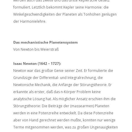
werden auch das zweite und das dritte Keplersche Gesetz
formuliert. Letztlich bekommt Kepler seine Harmonie: die
Winkelgeschwindigkeiten der Planeten als Tonhöhen genlugen
der Harmonielehre.
Das mechanistische Planetensystem
Von Newton bis Weierstraß
Isaac Newton (1642 – 1727):
Newton war das großse Genie seiner Zeit. Er formulierte die
Grundzüge der Differential- und Integralrechnung, die
Newtonsche Mechanik, die Anfänge der Störungstheorie. Er
erkannte als erster, daß das n-Körper Problem keine
analytische Lösung hat. Als möglicher Ansatz erschien ihm die
Störungstheorie: Die Beiträge der (massearmen) Planeten
werden in eine Potenzreihe entwickelt. Da diese Potenzreihe
aber von Hand gerechnet werden mußte, konnten nur wenige
Terme mitgenommen werden, was zu großen Ungenauigkeiten