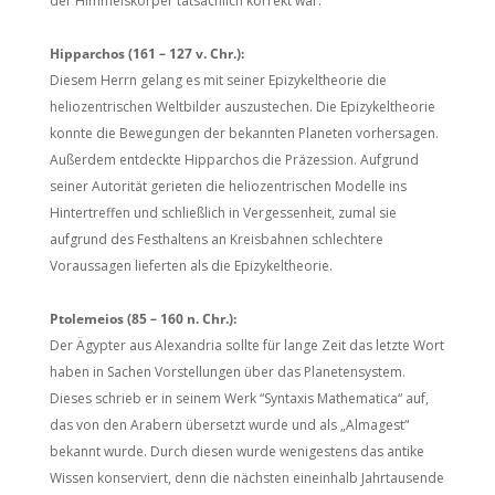
der Himmelskörper tatsächlich korrekt war.
Hipparchos (161 – 127 v. Chr.):
Diesem Herrn gelang es mit seiner Epizykeltheorie die
heliozentrischen Weltbilder auszustechen. Die Epizykeltheorie
konnte die Bewegungen der bekannten Planeten vorhersagen.
Außerdem entdeckte Hipparchos die Präzession. Aufgrund
seiner Autorität gerieten die heliozentrischen Modelle ins
Hintertreffen und schließlich in Vergessenheit, zumal sie
aufgrund des Festhaltens an Kreisbahnen schlechtere
Voraussagen lieferten als die Epizykeltheorie.
Ptolemeios (85 – 160 n. Chr.):
Der Ägypter aus Alexandria sollte für lange Zeit das letzte Wort
haben in Sachen Vorstellungen über das Planetensystem.
Dieses schrieb er in seinem Werk “Syntaxis Mathematica“ auf,
das von den Arabern übersetzt wurde und als „Almagest“
bekannt wurde. Durch diesen wurde wenigestens das antike
Wissen konserviert, denn die nächsten eineinhalb Jahrtausende