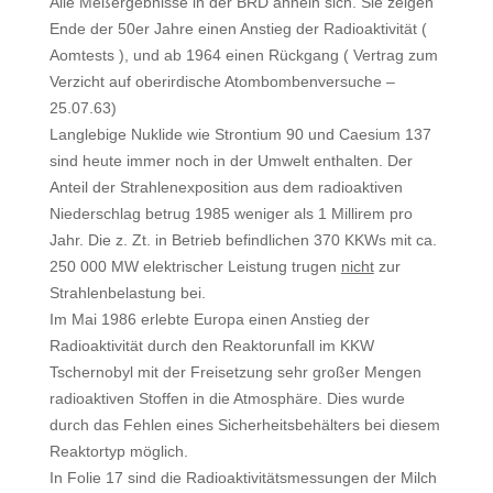
Alle Meßergebnisse in der BRD ähneln sich. Sie zeigen
Ende der 50er Jahre einen Anstieg der Radioaktivität (
Aomtests ), und ab 1964 einen Rückgang ( Vertrag zum
Verzicht auf oberirdische Atombombenversuche –
25.07.63)
Langlebige Nuklide wie Strontium 90 und Caesium 137
sind heute immer noch in der Umwelt enthalten. Der
Anteil der Strahlenexposition aus dem radioaktiven
Niederschlag betrug 1985 weniger als 1 Millirem pro
Jahr. Die z. Zt. in Betrieb befindlichen 370 KKWs mit ca.
250 000 MW elektrischer Leistung trugen
nicht
zur
Strahlenbelastung bei.
Im Mai 1986 erlebte Europa einen Anstieg der
Radioaktivität durch den Reaktorunfall im KKW
Tschernobyl mit der Freisetzung sehr großer Mengen
radioaktiven Stoffen in die Atmosphäre. Dies wurde
durch das Fehlen eines Sicherheitsbehälters bei diesem
Reaktortyp möglich.
In Folie 17 sind die Radioaktivitätsmessungen der Milch