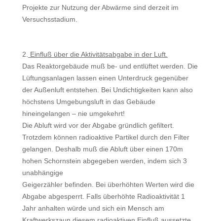
Projekte zur Nutzung der Abwärme sind derzeit im
Versuchsstadium.
2.
Einfluß über die Aktivitätsabgabe in der Luft.
Das Reaktorgebäude muß be- und entlüftet werden. Die
Lüftungsanlagen las­sen einen Unterdruck gegenüber
der Außenluft entstehen. Bei Undichtigkeiten kann also
höchstens Umgebungsluft in das Gebäude
hineingelangen – nie um­gekehrt!
Die Abluft wird vor der Abgabe gründlich gefiltert.
Trotzdem können radio­aktive Partikel durch den Filter
gelangen. Deshalb muß die Abluft über einen 170m
hohen Schornstein abgegeben werden, indem sich 3
unabhängige
Geigerzähler befinden. Bei überhöhten Werten wird die
Abgabe abgesperrt. Falls überhöhte Radioaktivität 1
Jahr anhalten würde und sich ein Mensch am
Kraftwerkszaun diesem radioaktiven Einfluß aussetzte,