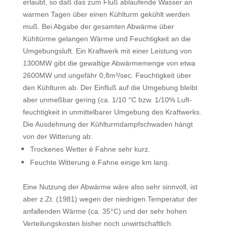
erlaubt, so daß das zum Fluß ablaufende Wasser an
warmen Tagen über einen Kühlturm gekühlt werden
muß. Bei Abgabe der gesamten Abwärme über
Kühltürme gelangen Wärme und Feuchtigkeit an die
Umgebungsluft. Ein Kraftwerk mit einer Lei­stung von
1300MW gibt die gewaltige Abwärmemenge von etwa
2600MW und ungefähr 0,8m³/sec. Feuchtigkeit über
den Kühlturm ab. Der Einfluß auf die Umgebung bleibt
aber unmeßbar gering (ca. 1/10 °C bzw. 1/10% Luft­
feuchtigkeit in unmittelbarer Umgebung des Kraftwerks.
Die Ausdehnung der Kühlturmdampfschwaden hängt
von der Witterung ab:
Trockenes Wetter è Fahne sehr kurz.
Feuchte Witterung è Fahne einige km lang.
Eine Nutzung der Abwärme wäre also sehr sinnvoll, ist
aber z.Zt. (1981) we­gen der niedrigen Temperatur der
anfallenden Wärme (ca. 35°C) und der sehr hohen
Verteilungskosten bisher noch unwirtschaftlich.